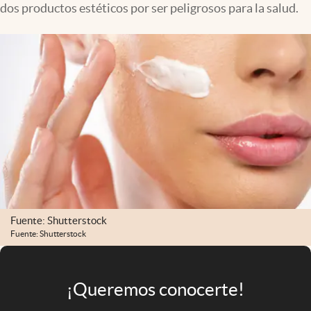
dos productos estéticos por ser peligrosos para la salud.
Infotechnology
Clase
Clima
Mundial 2026
Eventos Corporativos
El Cronista Studio
Mediakit
abre en nueva pestaña
Argentina
Fuente: Shutterstock
Fuente: Shutterstock
¡Queremos conocerte!