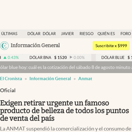
Últimas noticias
ÚLTIMAS
DÓLAR
DÓLAR
JAVIER
RIESGO
QUIÉN ES
FORO
Dólar
NOTICIAS
BLUE
MILEI
PAÍS
QUIÉN
Argentina
Información General
Members
Suscribite x $999
España
Economía y Política
DÓLAR BNA
$
1520
0.00
%
DÓLAR BLUE
$
1525
-0.3
México
y: cuál es la cotización del sábado 8 de agosto minuto a minuto
Dól
Finanzas y Mercados
USA
El Cronista
Información General
Anmat
Mercados Online
Colombia
Uruguay
Oficial
Negocios
Exigen retirar urgente un famoso
Columnistas
producto de belleza de todos los puntos
Otras secciones
de venta del país
Apertura
La ANMAT suspendió la comercialización y el consumo de