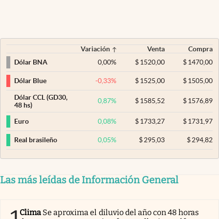
Variación
Venta
Compra
0,00
%
$
1520,00
$
1470,00
Dólar BNA
-0,33
%
$
1525,00
$
1505,00
Dólar Blue
Dólar CCL (GD30,
0,87
%
$
1585,52
$
1576,89
48 hs)
0,08
%
$
1733,27
$
1731,97
Euro
0,05
%
$
295,03
$
294,82
Real brasileño
Las más leídas de Información General
1
Clima
Se aproxima el diluvio del año con 48 horas