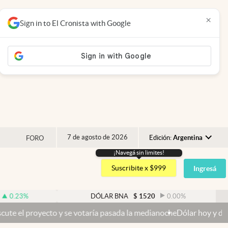
×
Sign in to El Cronista with Google
7 de agosto de 2026
Edición:
Argentina
FORO
¡Navegá sin limites!
Argentina
Suscribite x $999
Ingresá
España
México
DÓLAR BNA
$
1520
0.00
%
USA
cto y se votaría pasada la medianoche
Dólar hoy y dólar blue hoy: c
Colombia