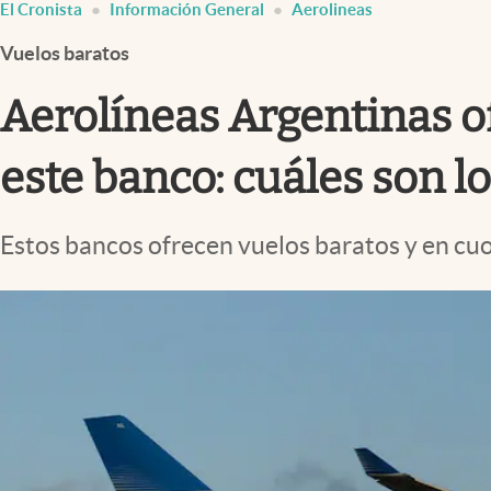
El Cronista
Información General
Aerolineas
Infotechnology
Vuelos baratos
Clase
Clima
Aerolíneas Argentinas of
Mundial 2026
este banco: cuáles son lo
Eventos Corporativos
El Cronista Studio
Estos bancos ofrecen vuelos baratos y en cu
Mediakit
abre en nueva pestaña