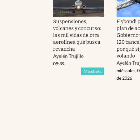
Suspensiones,
Flybondi 
volcanes y concurso:
plan de ac
las mil vidas de otra
Gobierno 
aerolínea que busca
120 cance
revancha
por qué s
volando
Ayelén Trujillo
Ayelén Truj
09:39
miércoles, 
Members
de 2026