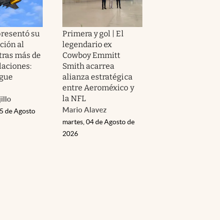
presentó su
Primera y gol | El
ción al
legendario ex
tras más de
Cowboy Emmitt
laciones:
Smith acarrea
igue
alianza estratégica
entre Aeroméxico y
la NFL
illo
Mario Alavez
05 de Agosto
martes, 04 de Agosto de
2026