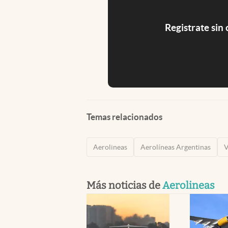
Registrate sin
Temas relacionados
Aerolineas
Aerolíneas Argentinas
V
Más noticias de
Aerolineas