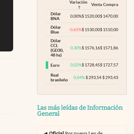
Variación
Venta
Compra
Dólar
0,00
%
$
1520,00
$
1470,00
BNA
Dólar
-0,65
%
$
1530,00
$
1510,00
Blue
Dólar
CCL
0,30
%
$
1576,16
$
1571,86
(GD30,
48 hs)
0,02
%
$
1728,45
$
1727,57
Euro
Real
0,04
%
$
293,54
$
293,43
brasileño
Las más leídas de Información
General
Oficial
Por nueva Ley de