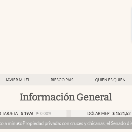
JAVIER MILEI
RIESGO PAÍS
QUIÉN ES QUIÉN
Información General
A
$
1976
0.00
%
DÓLAR MEP
$
1521,52
0.23
%
opiedad privada: con cruces y chicanas, el Senado discute el proye