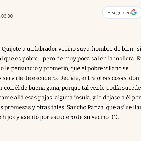
+
Seguir
en
abre en nueva p
03:00
n Quijote a un labrador vecino suyo, hombre de bien -si
al que es pobre-, pero de muy poca sal en la mollera. E
nto le persuadió y prometió, que el pobre villano se
y servirle de escudero. Decíale, entre otras cosas, don
ir con él de buena gana, porque tal vez le podía sucede
ame allá esas pajas, alguna ínsula, y le dejase a él por
as promesas y otras tales, Sancho Panza, que así se ll
e hijos y asentó por escudero de su vecino" (1).