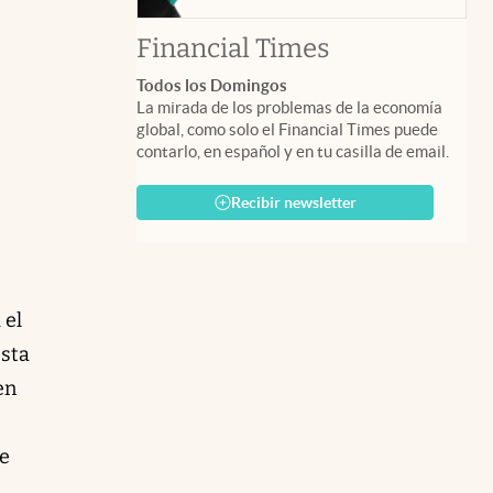
abre en nuev
Financial Times
Todos los Domingos
La mirada de los problemas de la economía
global, como solo el Financial Times puede
contarlo, en español y en tu casilla de email.
Recibir newsletter
 el
esta
en
de