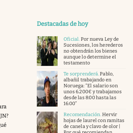
Destacadas de hoy
Oficial
.
Por nueva Ley de
Sucesiones, los herederos
no obtendrán los bienes
aunque lo determine el
testamento
Te sorprenderá
.
Pablo,
albañil trabajando en
Noruega: “El salario son
unos 6.200€ y trabajamos
desde las 8:00 hasta las
16:00”
ara
Recomendación
.
Hervir
SJN?
hojas de laurel con ramitas
Qué
de canela y clavo de olor |
Por qué recomiendan