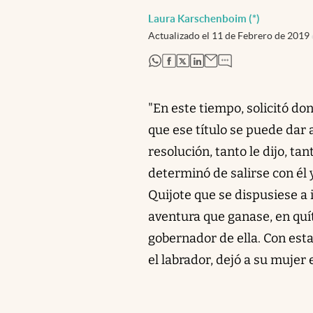
Laura Karschenboim (*)
Actualizado el
11 de Febrero de 2019
abre en nueva pestaña
abre en nueva pestaña
abre en nueva pestaña
abre en nueva pestaña
"En este tiempo, solicitó do
que ese título se puede dar 
resolución, tanto le dijo, ta
determinó de salirse con él 
Quijote que se dispusiese a 
aventura que ganase, en quít
gobernador de ella. Con est
el labrador, dejó a su mujer 