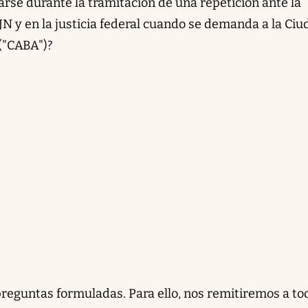
rse durante la tramitación de una repetición ante la
SJN y en la justicia federal cuando se demanda a la Ci
("CABA")?
preguntas formuladas. Para ello, nos remitiremos a to