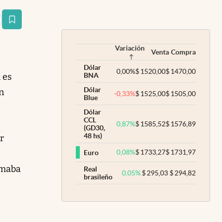
estaña
Variación
Venta
Compra
Dólar
0,00
%
$
1520,00
$
1470,00
 es
BNA
Dólar
n
-0,33
%
$
1525,00
$
1505,00
Blue
Dólar
CCL
0,87
%
$
1585,52
$
1576,89
(GD30,
48 hs)
r
0,08
%
$
1733,27
$
1731,97
Euro
amaba
Real
0,05
%
$
295,03
$
294,82
brasileño