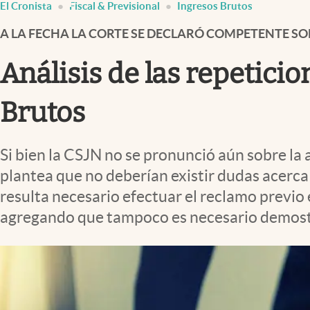
El Cronista
Fiscal & Previsional
Ingresos Brutos
Infotechnology
A LA FECHA LA CORTE SE DECLARÓ COMPETENTE SO
Clase
Clima
Análisis de las repetici
Mundial 2026
Brutos
Eventos Corporativos
El Cronista Studio
Si bien la CSJN no se pronunció aún sobre la 
Mediakit
plantea que no deberían existir dudas acerc
abre en nueva pestaña
resulta necesario efectuar el reclamo previo e
agregando que tampoco es necesario demostra