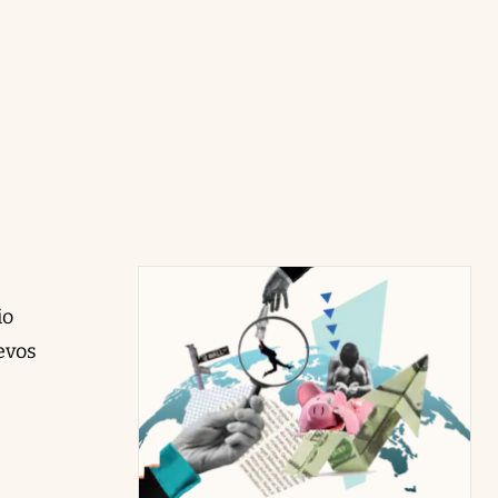
io
evos