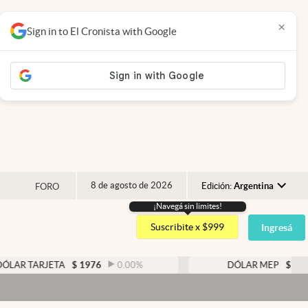
×
Sign in to El Cronista with Google
8 de agosto de 2026
Edición:
Argentina
FORO
¡Navegá sin limites!
Argentina
Suscribite x $999
Ingresá
España
México
RJETA
$
1976
0.00
%
DÓLAR MEP
$
1526,03
USA
Colombia