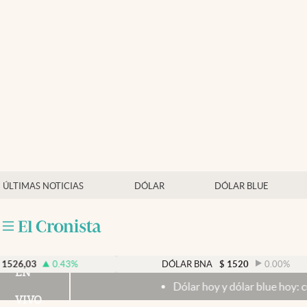
Últimas noticias
Dólar
Members
Economía y Política
Finanzas y Mercados
Mercados Online
ÚLTIMAS NOTICIAS
DÓLAR
DÓLAR BLUE
Negocios
Columnistas
Otras secciones
0.43
%
DÓLAR BNA
$
1520
0.00
%
EN
Dólar hoy y dólar blue hoy: cuál es la co
Apertura
VIVO