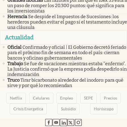
Grandes noticias
Las razones por las que el Ibex 35 está a
un paso de romper los 20.300 puntos: qué significa para
los inversionistas
Herencia
Se despide el Impuestos de Sucesiones: los
herederos pueden evitar el pago si el testamento incluye
una cláusula
Actualidad
Oficial
Confirmado y oficial | El Gobierno decretó feriado
para el próximo fin de semana en todo el país: cierran
bancos y oficinas gubernamentales
Trabajo
Se fue de vacaciones mientras estaba “enfermo”.
La Justicia confirmó que la empresa podía despedirlo sin
indemnización
Truco
Tirar bicarbonato alrededor del inodoro: para qué
sirve y por qué lo recomiendan
Netflix
Celulares
Empleo
SEPE
Precios
Crisis Energetica
Subsidio
Horóscopo
abre en nueva pestaña
abre en nueva pestaña
abre en nueva pestaña
abre en nueva pestaña
abre en nueva pestaña