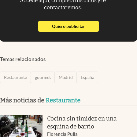
Accede aquí, completa tus datos y te
contactaremos.
abre en nueva pestaña
Quiero publicitar
Temas relacionados
Restaurante
gourmet
Madrid
España
Más noticias de
Restaurante
Cocina sin timidez en una
esquina de barrio
Florencia Pulla