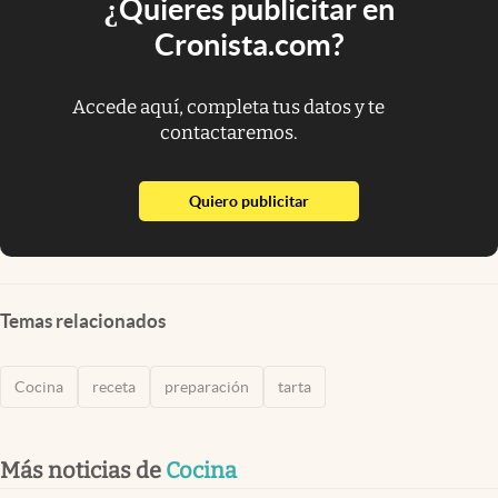
¿Quieres publicitar en
Cronista.com?
Accede aquí, completa tus datos y te
contactaremos.
abre en nueva pestaña
Quiero publicitar
Temas relacionados
Cocina
receta
preparación
tarta
Más noticias de
Cocina