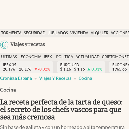
Últimas Noticias
TORMENTA
SEGURIDAD
JUBILADOS
VIVIENDA
ALQUILER
ACCIONE
Economía y finanzas
SOCIAL
Argentina
Viajes y recetas
Política
España
Actualidad
ULTIMAS
ECONOMÍA
IBEX
POLÍTICA
ACTUALIDAD
CRIPTOMONE
México
NOTICIAS
Y
Y
IBEX 35
EURO-USD
EURONE
Criptomonedas
20.176
20.176
-0.02
%
$
1,16
$
1,16
0.01
%
USA
1965,65
FINANZAS
EURO
Cronista España
Viajes Y Recetas
Cocina
Colombia
España
Uruguay
Cocina
La receta perfecta de la tarta de queso:
el secreto de los chefs vascos para que
sea más cremosa
Sin base de galleta y con un horneado a alta temperatura