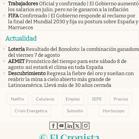
Trabajadores
Oficial y confirmado | El Gobierno aumentó
los salarios en julio, pero no le ganaron a la inflación
FIFA
Confirmado | El Gobierno responde al reclamo por
la final del Mundial 2030 y fija su postura sobre España y
Marruecos
Actualidad
Lotería
Resultado del Bonoloto: la combinación ganadora
del viernes 7 de agosto
AEMET
Pronóstico del tiempo para este sábado 8 de
agosto: así estará el clima en toda España
Descubrimiento
Regresa la fiebre del oro y sueñan con
reabrir la mina a cielo abierto más grande de
Latinoamérica. Llevá más de 30 años cerrada
Netflix
Celulares
Empleo
SEPE
Precios
Crisis Energetica
Subsidio
Horóscopo
abre en nueva pestaña
abre en nueva pestaña
abre en nueva pestaña
abre en nueva pestaña
abre en nueva pestaña