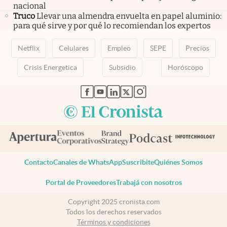
nacional
Truco
Llevar una almendra envuelta en papel aluminio:
para qué sirve y por qué lo recomiendan los expertos
Netflix
Celulares
Empleo
SEPE
Precios
Crisis Energetica
Subsidio
Horóscopo
abre en nueva pestaña
abre en nueva pestaña
abre en nueva pestaña
abre en nueva pestaña
abre en nueva pestaña
Contacto
Canales de WhatsApp
Suscribite
Quiénes Somos
Portal de Proveedores
Trabajá con nosotros
Copyright 2025 cronista.com
Todos los derechos reservados
Términos y condiciones