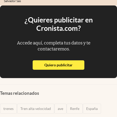
Salvador Sas
¿Quieres publicitar en
Cronista.com?
Accede aquí, completa tus datos y te
contactaremos.
abre en nueva pestaña
Quiero publicitar
Temas relacionados
trenes
Tren alta velocidad
ave
Renfe
España