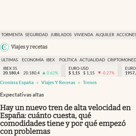
Últimas Noticias
TORMENTA
SEGURIDAD
JUBILADOS
VIVIENDA
ALQUILER
ACCIONE
Economía y finanzas
SOCIAL
Argentina
Viajes y recetas
Política
España
Actualidad
ULTIMAS
ECONOMÍA
IBEX
POLÍTICA
ACTUALIDAD
CRIPTOMONE
México
NOTICIAS
Y
Y
IBEX 35
EURO-USD
EURO
Criptomonedas
20.180,4
20.180,4
0.62
%
$
1,15
$
1,15
-0.27
%
USA
1957
FINANZAS
EURO
Cronista España
Viajes Y Recetas
Trenes
Colombia
España
Uruguay
Expectativas altas
Hay un nuevo tren de alta velocidad en
España: cuánto cuesta, qué
comodidades tiene y por qué empezó
con problemas