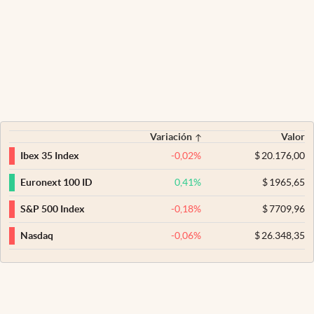
Variación
Valor
-0,02
%
$
20.176,00
Ibex 35 Index
0,41
%
$
1965,65
Euronext 100 ID
-0,18
%
$
7709,96
S&P 500 Index
-0,06
%
$
26.348,35
Nasdaq