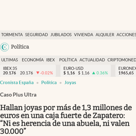
Últimas Noticias
TORMENTA
SEGURIDAD
JUBILADOS
VIVIENDA
ALQUILER
ACCIONE
Economía y finanzas
SOCIAL
Argentina
Política
Política
España
Actualidad
ULTIMAS
ECONOMÍA
IBEX
POLÍTICA
ACTUALIDAD
CRIPTOMONE
México
NOTICIAS
Y
Y
IBEX 35
EURO-USD
EURONE
Criptomonedas
20.176
20.176
-0.02
%
$
1,16
$
1,16
0.36
%
USA
1965,65
FINANZAS
EURO
Cronista España
Política
Joyas
Colombia
España
Uruguay
Caso Plus Ultra
Hallan joyas por más de 1,3 millones de
euros en una caja fuerte de Zapatero:
“Ni es herencia de una abuela, ni valen
30.000”