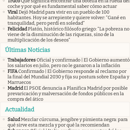
Truco
Qué significa encontrar una botella en la rueda del
coche y por qué es fundamental saber cómo actuar
Viral
Dejó Madrid para vivir en un pueblo de 100
habitantes. Hoy se arrepiente y quiere volver: “Gané en
tranquilidad, pero perdí en soledad”
Felicidad
Platón, histórico filósofo griego: “La pobreza no
viene de la disminución de las riquezas, sino de la
multiplicación de los deseos”
Últimas Noticias
Trabajadores
Oficial y confirmado | El Gobierno aumentó
los salarios en julio, pero no le ganaron a la inflación
FIFA
Confirmado | El Gobierno responde al reclamo por
la final del Mundial 2030 y fija su postura sobre España y
Marruecos
Madrid
El PSOE denuncia a Planifica Madrid por posible
prevaricación y malversación de fondos públicos en la
compra del ático
Actualidad
Salud
Mezclar cúrcuma, jengibre y pimienta negra: para
qué sirve esta mezcla y por qué la recomiendan