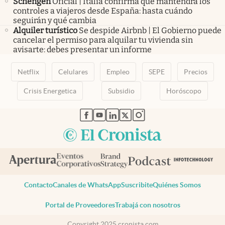
Schengen
Oficial | Italia confirma que mantendrá los
controles a viajeros desde España: hasta cuándo
seguirán y qué cambia
Alquiler turístico
Se despide Airbnb | El Gobierno puede
cancelar el permiso para alquilar tu vivienda sin
avisarte: debes presentar un informe
Netflix
Celulares
Empleo
SEPE
Precios
Crisis Energetica
Subsidio
Horóscopo
abre en nueva pestaña
abre en nueva pestaña
abre en nueva pestaña
abre en nueva pestaña
abre en nueva pestaña
Contacto
Canales de WhatsApp
Suscribite
Quiénes Somos
Portal de Proveedores
Trabajá con nosotros
Copyright 2025 cronista.com