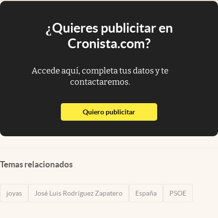
¿Quieres publicitar en
Cronista.com?
Accede aquí, completa tus datos y te
contactaremos.
abre en nueva pestaña
Quiero publicitar
Temas relacionados
joyas
José Luis Rodríguez Zapatero
España
PSOE