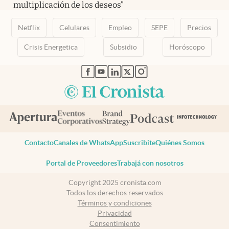
multiplicación de los deseos”
Netflix
Celulares
Empleo
SEPE
Precios
Crisis Energetica
Subsidio
Horóscopo
abre en nueva pestaña
abre en nueva pestaña
abre en nueva pestaña
abre en nueva pestaña
abre en nueva pestaña
Contacto
Canales de WhatsApp
Suscribite
Quiénes Somos
Portal de Proveedores
Trabajá con nosotros
Copyright 2025 cronista.com
Todos los derechos reservados
Términos y condiciones
Privacidad
Consentimiento