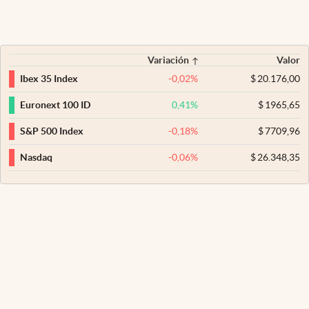
Variación
Valor
-0,02
%
$
20.176,00
Ibex 35 Index
0,41
%
$
1965,65
Euronext 100 ID
-0,18
%
$
7709,96
S&P 500 Index
-0,06
%
$
26.348,35
Nasdaq