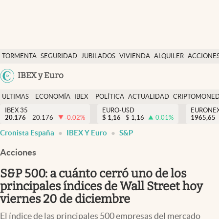
Últimas Noticias
TORMENTA
SEGURIDAD
JUBILADOS
VIVIENDA
ALQUILER
ACCIONE
Economía y finanzas
SOCIAL
Argentina
IBEX y Euro
Política
España
Actualidad
ULTIMAS
ECONOMÍA
IBEX
POLÍTICA
ACTUALIDAD
CRIPTOMONE
México
NOTICIAS
Y
Y
IBEX 35
EURO-USD
EURONE
Criptomonedas
20.176
20.176
-0.02
%
$
1,16
$
1,16
0.01
%
USA
1965,65
FINANZAS
EURO
Cronista España
IBEX Y Euro
S&P
Colombia
España
Uruguay
Acciones
S&P 500: a cuánto cerró uno de los
principales índices de Wall Street hoy
viernes 20 de diciembre
El índice de las principales 500 empresas del mercado