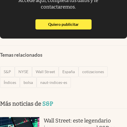
Accede aquí, completa tus datos y te
contactaremos.
abre en nueva pestaña
Quiero publicitar
Temas relacionados
S&P
NYSE
Wall Street
España
cotizaciones
Índices
bolsa
naut-indices-es
Más noticias de
S&P
Wall Street: este legendario