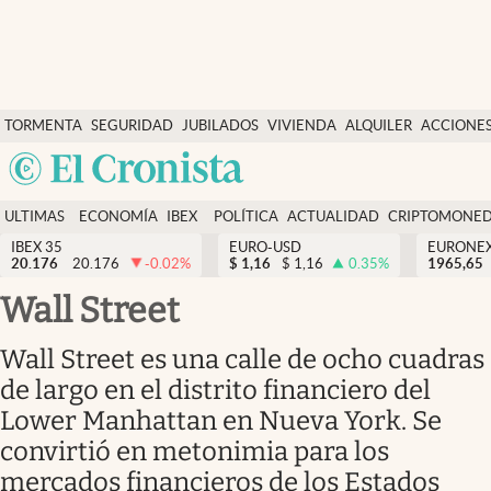
Últimas Noticias
TORMENTA
SEGURIDAD
JUBILADOS
VIVIENDA
ALQUILER
ACCIONE
Economía y finanzas
SOCIAL
Argentina
Política
España
Actualidad
ULTIMAS
ECONOMÍA
IBEX
POLÍTICA
ACTUALIDAD
CRIPTOMONE
México
NOTICIAS
Y
Y
IBEX 35
EURO-USD
EURONE
Criptomonedas
20.176
20.176
-0.02
%
$
1,16
$
1,16
0.35
%
USA
1965,65
FINANZAS
EURO
Colombia
Wall Street
España
Uruguay
Wall Street es una calle de ocho cuadras
de largo en el distrito financiero del
Lower Manhattan en Nueva York. Se
convirtió en metonimia para los
mercados financieros de los Estados