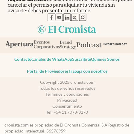
cancelar el permiso para alquilar tu vivienda sin
avisarte: debes presentar un informe
abre en nueva pestaña
abre en nueva pestaña
abre en nueva pestaña
abre en nueva pestaña
abre en nueva pestaña
Contacto
Canales de WhatsApp
Suscribite
Quiénes Somos
Portal de Proveedores
Trabajá con nosotros
Copyright 2025 cronista.com
Todos los derechos reservados
Términos y condiciones
Privacidad
Consentimiento
Tel:
+54 11 7078-3270
cronista.com
es propiedad de El Cronista Comercial S.A Registro de
propiedad intelectual: 56576959