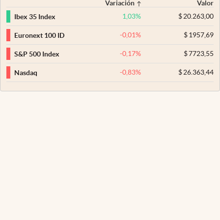
Variación
Valor
1,03
%
$
20.263,00
Ibex 35 Index
-0,01
%
$
1957,69
Euronext 100 ID
-0,17
%
$
7723,55
S&P 500 Index
-0,83
%
$
26.363,44
Nasdaq