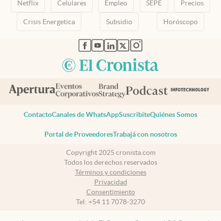
Netflix
Celulares
Empleo
SEPE
Precios
Crisis Energetica
Subsidio
Horóscopo
abre en nueva pestaña
abre en nueva pestaña
abre en nueva pestaña
abre en nueva pestaña
abre en nueva pestaña
Contacto
Canales de WhatsApp
Suscribite
Quiénes Somos
Portal de Proveedores
Trabajá con nosotros
Copyright 2025 cronista.com
Todos los derechos reservados
Términos y condiciones
Privacidad
Consentimiento
Tel:
+54 11 7078-3270