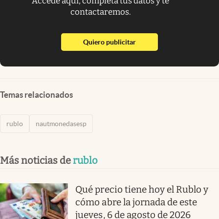
Accede aquí, completa tus datos y te
contactaremos.
abre en nueva pestaña
Quiero publicitar
Temas relacionados
rublo
nautmonedasesp
Más noticias de
rublo
Qué precio tiene hoy el Rublo y
cómo abre la jornada de este
jueves, 6 de agosto de 2026