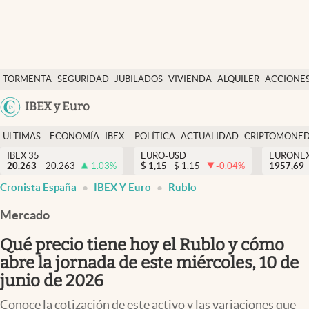
Últimas Noticias
TORMENTA
SEGURIDAD
JUBILADOS
VIVIENDA
ALQUILER
ACCIONE
Economía y finanzas
SOCIAL
Argentina
IBEX y Euro
Política
España
Actualidad
ULTIMAS
ECONOMÍA
IBEX
POLÍTICA
ACTUALIDAD
CRIPTOMONE
México
NOTICIAS
Y
Y
IBEX 35
EURO-USD
EURONE
Criptomonedas
20.263
20.263
1.03
%
$
1,15
$
1,15
-0.04
%
USA
1957,69
FINANZAS
EURO
Cronista España
IBEX Y Euro
Rublo
Colombia
España
Uruguay
Mercado
Qué precio tiene hoy el Rublo y cómo
abre la jornada de este miércoles, 10 de
junio de 2026
Conoce la cotización de este activo y las variaciones que