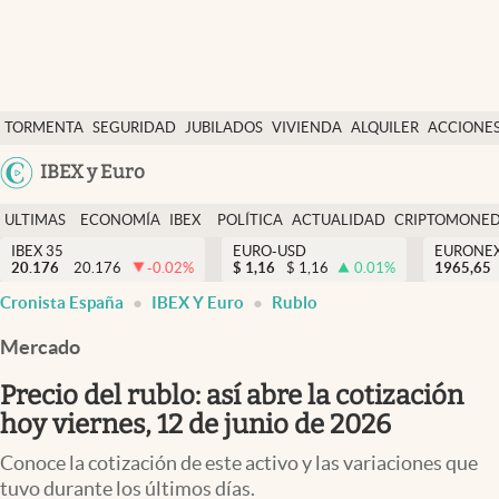
Últimas Noticias
TORMENTA
SEGURIDAD
JUBILADOS
VIVIENDA
ALQUILER
ACCIONE
Economía y finanzas
SOCIAL
Argentina
IBEX y Euro
Política
España
Actualidad
ULTIMAS
ECONOMÍA
IBEX
POLÍTICA
ACTUALIDAD
CRIPTOMONE
México
NOTICIAS
Y
Y
IBEX 35
EURO-USD
EURONE
Criptomonedas
20.176
20.176
-0.02
%
$
1,16
$
1,16
0.01
%
USA
1965,65
FINANZAS
EURO
Cronista España
IBEX Y Euro
Rublo
Colombia
España
Uruguay
Mercado
Precio del rublo: así abre la cotización
hoy viernes, 12 de junio de 2026
Conoce la cotización de este activo y las variaciones que
tuvo durante los últimos días.