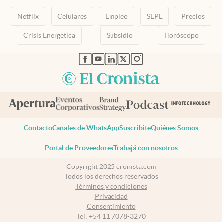
Netflix
Celulares
Empleo
SEPE
Precios
Crisis Energetica
Subsidio
Horóscopo
abre en nueva pestaña
abre en nueva pestaña
abre en nueva pestaña
abre en nueva pestaña
abre en nueva pestaña
Contacto
Canales de WhatsApp
Suscribite
Quiénes Somos
Portal de Proveedores
Trabajá con nosotros
Copyright 2025 cronista.com
Todos los derechos reservados
Términos y condiciones
Privacidad
Consentimiento
Tel:
+54 11 7078-3270