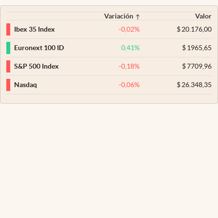
Variación
Valor
-0,02
%
$
20.176,00
Ibex 35 Index
0,41
%
$
1965,65
Euronext 100 ID
-0,18
%
$
7709,96
S&P 500 Index
-0,06
%
$
26.348,35
Nasdaq