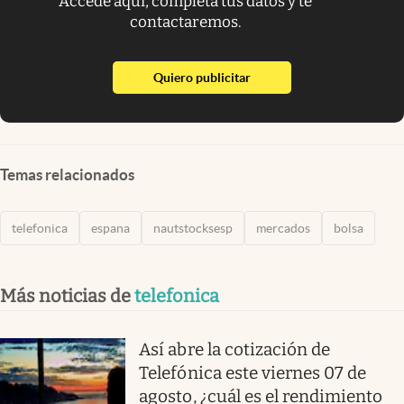
Accede aquí, completa tus datos y te
contactaremos.
abre en nueva pestaña
Quiero publicitar
Temas relacionados
telefonica
espana
nautstocksesp
mercados
bolsa
Más noticias de
telefonica
Así abre la cotización de
Telefónica este viernes 07 de
agosto, ¿cuál es el rendimiento