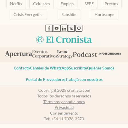
Netflix
Celulares
Empleo
SEPE
Precios
Crisis Energetica
Subsidio
Horóscopo
abre en nueva pestaña
abre en nueva pestaña
abre en nueva pestaña
abre en nueva pestaña
abre en nueva pestaña
Contacto
Canales de WhatsApp
Suscribite
Quiénes Somos
Portal de Proveedores
Trabajá con nosotros
Copyright 2025 cronista.com
Todos los derechos reservados
Términos y condiciones
Privacidad
Consentimiento
Tel:
+54 11 7078-3270