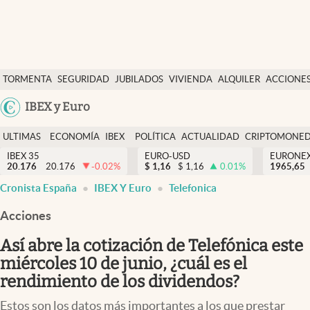
Últimas Noticias
TORMENTA
SEGURIDAD
JUBILADOS
VIVIENDA
ALQUILER
ACCIONE
Economía y finanzas
SOCIAL
Argentina
IBEX y Euro
Política
España
Actualidad
ULTIMAS
ECONOMÍA
IBEX
POLÍTICA
ACTUALIDAD
CRIPTOMONE
México
NOTICIAS
Y
Y
IBEX 35
EURO-USD
EURONE
Criptomonedas
20.176
20.176
-0.02
%
$
1,16
$
1,16
0.01
%
USA
1965,65
FINANZAS
EURO
Cronista España
IBEX Y Euro
Telefonica
Colombia
España
Uruguay
Acciones
Así abre la cotización de Telefónica este
miércoles 10 de junio, ¿cuál es el
rendimiento de los dividendos?
Estos son los datos más importantes a los que prestar