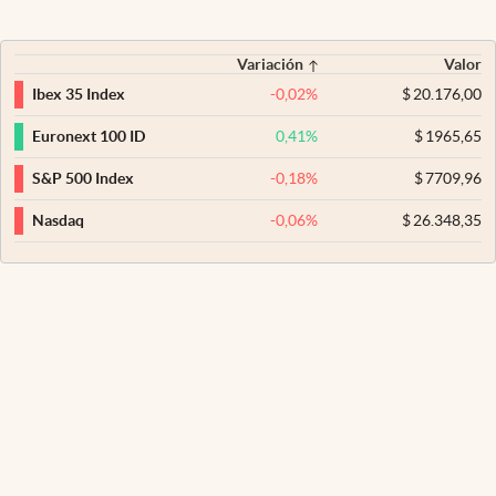
Variación
Valor
-0,02
%
$
20.176,00
Ibex 35 Index
0,41
%
$
1965,65
Euronext 100 ID
-0,18
%
$
7709,96
S&P 500 Index
-0,06
%
$
26.348,35
Nasdaq