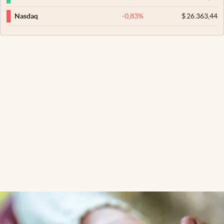
-0,83
%
$
26.363,44
Nasdaq