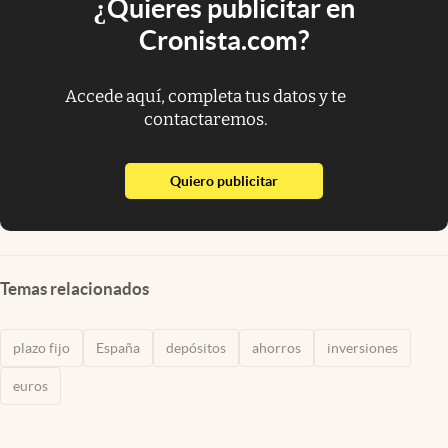
¿Quieres publicitar en
Cronista.com?
Accede aquí, completa tus datos y te
contactaremos.
abre en nueva pestaña
Quiero publicitar
Temas relacionados
plazo fijo
España
depósitos
ahorros
inversiones
euros