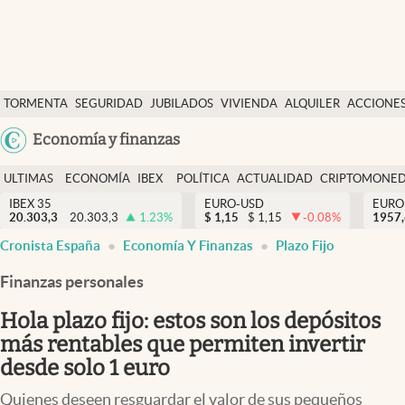
Últimas Noticias
TORMENTA
SEGURIDAD
JUBILADOS
VIVIENDA
ALQUILER
ACCIONE
Economía y finanzas
SOCIAL
Argentina
Economía y finanzas
Política
España
Actualidad
ULTIMAS
ECONOMÍA
IBEX
POLÍTICA
ACTUALIDAD
CRIPTOMONE
México
NOTICIAS
Y
Y
IBEX 35
EURO-USD
EURO
Criptomonedas
20.303,3
20.303,3
1.23
%
$
1,15
$
1,15
-0.08
%
USA
1957
FINANZAS
EURO
Cronista España
Economía Y Finanzas
Plazo Fijo
Colombia
España
Uruguay
Finanzas personales
Hola plazo fijo: estos son los depósitos
más rentables que permiten invertir
desde solo 1 euro
Quienes deseen resguardar el valor de sus pequeños