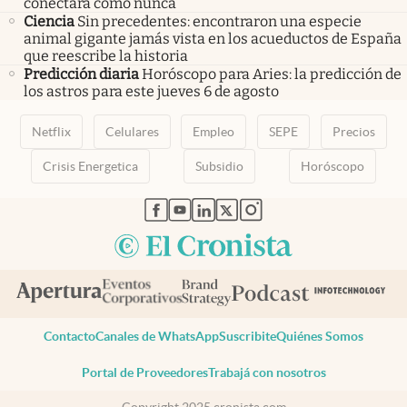
conectará como nunca
Ciencia
Sin precedentes: encontraron una especie
animal gigante jamás vista en los acueductos de España
que reescribe la historia
Predicción diaria
Horóscopo para Aries: la predicción de
los astros para este jueves 6 de agosto
Netflix
Celulares
Empleo
SEPE
Precios
Crisis Energetica
Subsidio
Horóscopo
abre en nueva pestaña
abre en nueva pestaña
abre en nueva pestaña
abre en nueva pestaña
abre en nueva pestaña
Contacto
Canales de WhatsApp
Suscribite
Quiénes Somos
Portal de Proveedores
Trabajá con nosotros
Copyright 2025 cronista.com