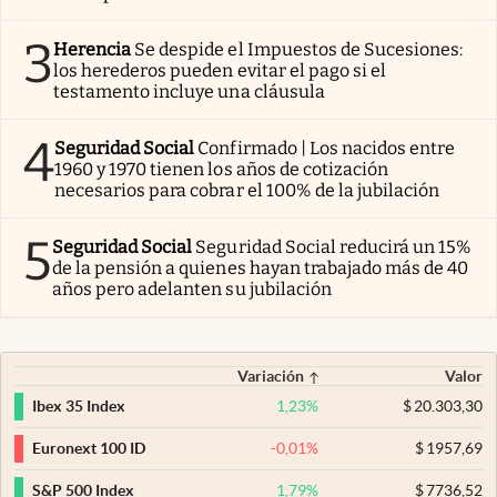
3
Herencia
Se despide el Impuestos de Sucesiones:
los herederos pueden evitar el pago si el
testamento incluye una cláusula
4
Seguridad Social
Confirmado | Los nacidos entre
1960 y 1970 tienen los años de cotización
necesarios para cobrar el 100% de la jubilación
5
Seguridad Social
Seguridad Social reducirá un 15%
de la pensión a quienes hayan trabajado más de 40
años pero adelanten su jubilación
Variación
Valor
1,23
%
$
20.303,30
Ibex 35 Index
-0,01
%
$
1957,69
Euronext 100 ID
1,79
%
$
7736,52
S&P 500 Index