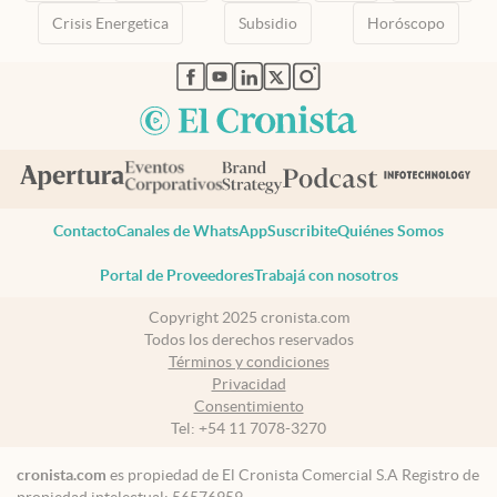
Crisis Energetica
Subsidio
Horóscopo
abre en nueva pestaña
abre en nueva pestaña
abre en nueva pestaña
abre en nueva pestaña
abre en nueva pestaña
Contacto
Canales de WhatsApp
Suscribite
Quiénes Somos
Portal de Proveedores
Trabajá con nosotros
Copyright 2025 cronista.com
Todos los derechos reservados
Términos y condiciones
Privacidad
Consentimiento
Tel:
+54 11 7078-3270
cronista.com
es propiedad de El Cronista Comercial S.A Registro de