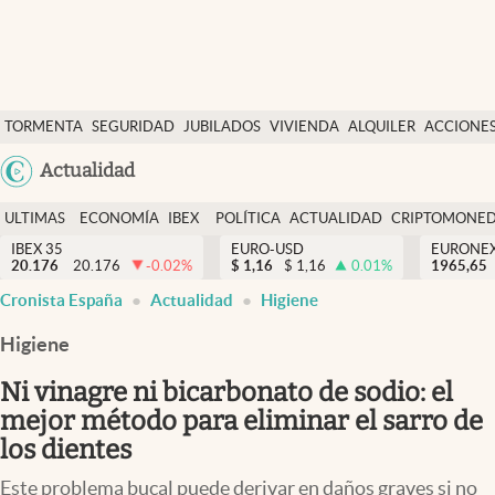
Últimas Noticias
TORMENTA
SEGURIDAD
JUBILADOS
VIVIENDA
ALQUILER
ACCIONE
Economía y finanzas
SOCIAL
Argentina
Actualidad
Política
España
Actualidad
ULTIMAS
ECONOMÍA
IBEX
POLÍTICA
ACTUALIDAD
CRIPTOMONE
México
NOTICIAS
Y
Y
IBEX 35
EURO-USD
EURONE
Criptomonedas
20.176
20.176
-0.02
%
$
1,16
$
1,16
0.01
%
USA
1965,65
FINANZAS
EURO
Cronista España
Actualidad
Higiene
Colombia
España
Uruguay
Higiene
Ni vinagre ni bicarbonato de sodio: el
mejor método para eliminar el sarro de
los dientes
Este problema bucal puede derivar en daños graves si no