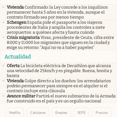
Vivienda
Confirmado: la Ley concede a los inquilinos
permanecer hasta 5 años en la vivienda, aunque el
contrato firmado sea por menos tiempo
Schengen
España pide el pasaporte a los viajeros
procedentes de Italia y amplía los controles a siete
aeropuertos: a quiénes afecta y hasta cuándo
Crisis migratoria
Vivas, presidente de Ceuta, cifra entre
8.000 y 11.000 los migrantes que siguen en la ciudad y
exige su retorno: “Aquí no va a haber papeles”
Actualidad
Oferta
La bicicleta eléctrica de Decathlon que alcanza
una velocidad de 25km/h y es plegable. Buena, bonita y
barata
Vivienda
Golpe directo a los dueños: los arrendatarios
podrán permanecer para siempre en el alquiler si el
contrato incluye esta cláusula
Avance militar
Partirá el nuevo submarino de la Armada:
fue construido en el país y es un orgullo nacional
Netflix
Celulares
Empleo
SEPE
Precios