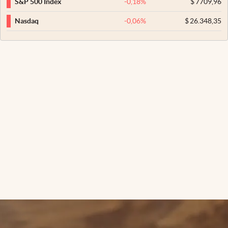
-0,18
%
$
7709,96
S&P 500 Index
-0,06
%
$
26.348,35
Nasdaq