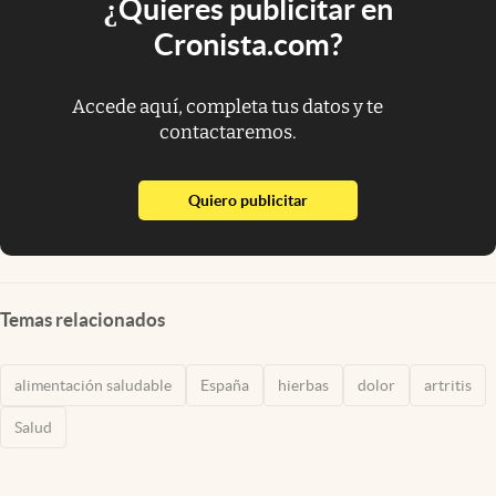
¿Quieres publicitar en
Cronista.com?
Accede aquí, completa tus datos y te
contactaremos.
abre en nueva pestaña
Quiero publicitar
Temas relacionados
alimentación saludable
España
hierbas
dolor
artritis
Salud