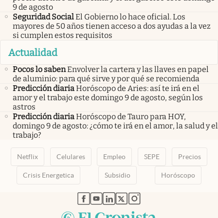
9 de agosto
Seguridad Social
El Gobierno lo hace oficial. Los
mayores de 50 años tienen acceso a dos ayudas a la vez
si cumplen estos requisitos
Actualidad
Pocos lo saben
Envolver la cartera y las llaves en papel
de aluminio: para qué sirve y por qué se recomienda
Predicción diaria
Horóscopo de Aries: así te irá en el
amor y el trabajo este domingo 9 de agosto, según los
astros
Predicción diaria
Horóscopo de Tauro para HOY,
domingo 9 de agosto: ¿cómo te irá en el amor, la salud y el
trabajo?
Netflix
Celulares
Empleo
SEPE
Precios
Crisis Energetica
Subsidio
Horóscopo
abre en nueva pestaña
abre en nueva pestaña
abre en nueva pestaña
abre en nueva pestaña
abre en nueva pestaña