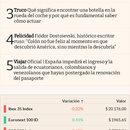
3
Truco
Qué significa encontrar una botella en la
rueda del coche y por qué es fundamental saber
cómo actuar
4
Felicidad
Fiódor Dostoievski, histórico escritor
ruso: “Colón no fue feliz al momento en que
descubrió América, sino mientras la descubría”
5
Viajar
Oficial | España impedirá el ingreso y la
salida de ecuatorianos, colombianos y
venezolanos que hayan postergado la renovación
del pasaporte
Variación
Valor
-0,02
%
$
20.176,00
Ibex 35 Index
0,41
%
$
1965,65
Euronext 100 ID