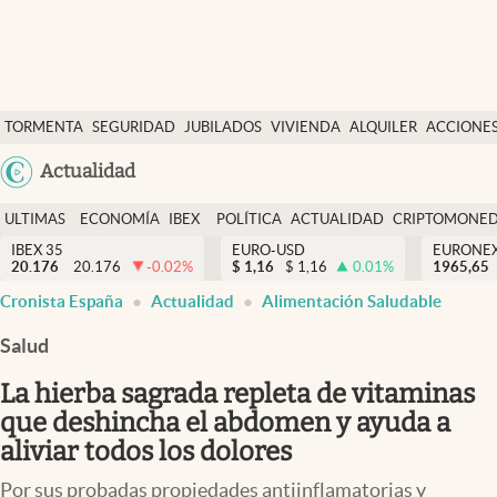
Últimas Noticias
TORMENTA
SEGURIDAD
JUBILADOS
VIVIENDA
ALQUILER
ACCIONE
Economía y finanzas
SOCIAL
Argentina
Actualidad
Política
España
Actualidad
ULTIMAS
ECONOMÍA
IBEX
POLÍTICA
ACTUALIDAD
CRIPTOMONE
México
NOTICIAS
Y
Y
IBEX 35
EURO-USD
EURONE
Criptomonedas
20.176
20.176
-0.02
%
$
1,16
$
1,16
0.01
%
USA
1965,65
FINANZAS
EURO
Cronista España
Actualidad
Alimentación Saludable
Colombia
España
Uruguay
Salud
La hierba sagrada repleta de vitaminas
que deshincha el abdomen y ayuda a
aliviar todos los dolores
Por sus probadas propiedades antiinflamatorias y