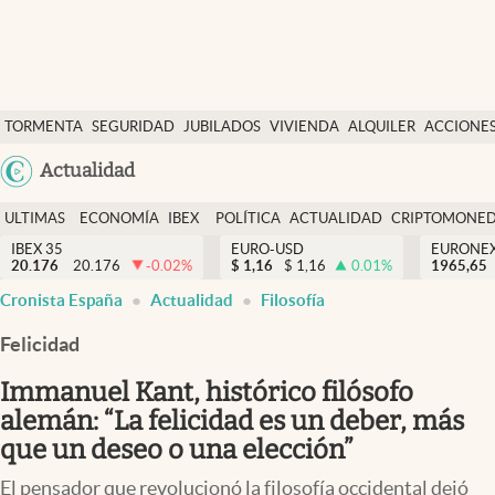
Últimas Noticias
TORMENTA
SEGURIDAD
JUBILADOS
VIVIENDA
ALQUILER
ACCIONE
Economía y finanzas
SOCIAL
Argentina
Actualidad
Política
España
Actualidad
ULTIMAS
ECONOMÍA
IBEX
POLÍTICA
ACTUALIDAD
CRIPTOMONE
México
NOTICIAS
Y
Y
IBEX 35
EURO-USD
EURONE
Criptomonedas
20.176
20.176
-0.02
%
$
1,16
$
1,16
0.01
%
USA
1965,65
FINANZAS
EURO
Cronista España
Actualidad
Filosofía
Colombia
España
Uruguay
Felicidad
Immanuel Kant, histórico filósofo
alemán: “La felicidad es un deber, más
que un deseo o una elección”
El pensador que revolucionó la filosofía occidental dejó