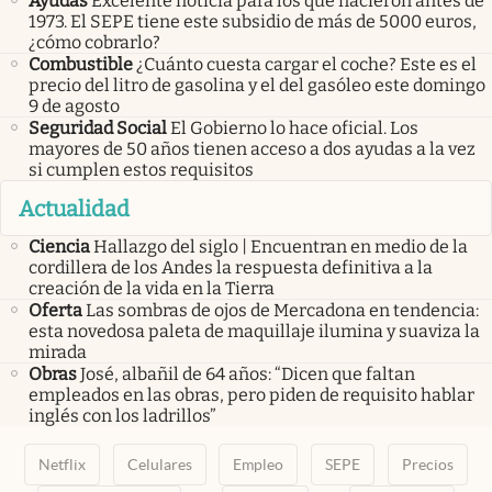
Ayudas
Excelente noticia para los que nacieron antes de
1973. El SEPE tiene este subsidio de más de 5000 euros,
¿cómo cobrarlo?
Combustible
¿Cuánto cuesta cargar el coche? Este es el
precio del litro de gasolina y el del gasóleo este domingo
9 de agosto
Seguridad Social
El Gobierno lo hace oficial. Los
mayores de 50 años tienen acceso a dos ayudas a la vez
si cumplen estos requisitos
Actualidad
Ciencia
Hallazgo del siglo | Encuentran en medio de la
cordillera de los Andes la respuesta definitiva a la
creación de la vida en la Tierra
Oferta
Las sombras de ojos de Mercadona en tendencia:
esta novedosa paleta de maquillaje ilumina y suaviza la
mirada
Obras
José, albañil de 64 años: “Dicen que faltan
empleados en las obras, pero piden de requisito hablar
inglés con los ladrillos”
Netflix
Celulares
Empleo
SEPE
Precios