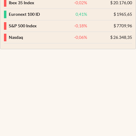
-0,02
%
$
20.176,00
Ibex 35 Index
0,41
%
$
1965,65
Euronext 100 ID
-0,18
%
$
7709,96
S&P 500 Index
-0,06
%
$
26.348,35
Nasdaq