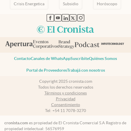
Crisis Energetica
Subsidio
Horóscopo
abre en nueva pestaña
abre en nueva pestaña
abre en nueva pestaña
abre en nueva pestaña
abre en nueva pestaña
Contacto
Canales de WhatsApp
Suscribite
Quiénes Somos
Portal de Proveedores
Trabajá con nosotros
Copyright 2025 cronista.com
Todos los derechos reservados
Términos y condiciones
Privacidad
Consentimiento
Tel:
+54 11 7078-3270
cronista.com
es propiedad de El Cronista Comercial S.A Registro de
propiedad intelectual: 56576959