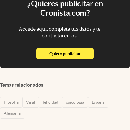
¿Quieres publicitar en
Cronista.com?
Accede aquí, completa tus datos y te
contactaremos.
abre en nueva pestaña
Quiero publicitar
Temas relacionados
filosofía
Viral
felicidad
psicología
España
Alemania