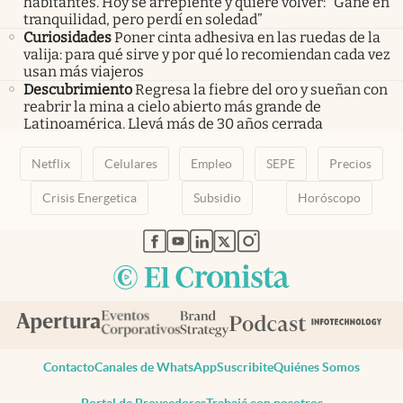
habitantes. Hoy se arrepiente y quiere volver: “Gané en
tranquilidad, pero perdí en soledad”
Curiosidades
Poner cinta adhesiva en las ruedas de la
valija: para qué sirve y por qué lo recomiendan cada vez
usan más viajeros
Descubrimiento
Regresa la fiebre del oro y sueñan con
reabrir la mina a cielo abierto más grande de
Latinoamérica. Llevá más de 30 años cerrada
Netflix
Celulares
Empleo
SEPE
Precios
Crisis Energetica
Subsidio
Horóscopo
abre en nueva pestaña
abre en nueva pestaña
abre en nueva pestaña
abre en nueva pestaña
abre en nueva pestaña
Contacto
Canales de WhatsApp
Suscribite
Quiénes Somos
Portal de Proveedores
Trabajá con nosotros