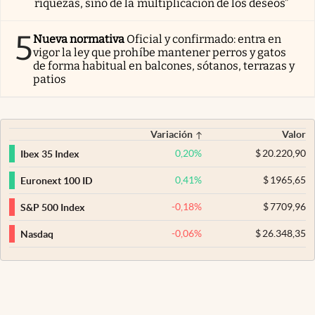
riquezas, sino de la multiplicación de los deseos”
5
Nueva normativa
Oficial y confirmado: entra en
vigor la ley que prohíbe mantener perros y gatos
de forma habitual en balcones, sótanos, terrazas y
patios
Variación
Valor
0,20
%
$
20.220,90
Ibex 35 Index
0,41
%
$
1965,65
Euronext 100 ID
-0,18
%
$
7709,96
S&P 500 Index
-0,06
%
$
26.348,35
Nasdaq