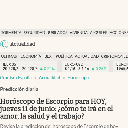
Últimas Noticias
TORMENTA
SEGURIDAD
JUBILADOS
VIVIENDA
ALQUILER
ACCIONE
Economía y finanzas
SOCIAL
Argentina
Actualidad
Política
España
Actualidad
ULTIMAS
ECONOMÍA
IBEX
POLÍTICA
ACTUALIDAD
CRIPTOMONE
México
NOTICIAS
Y
Y
IBEX 35
EURO-USD
EURO
Criptomonedas
20.228,7
20.228,7
0.24
%
$
1,16
$
1,16
0.25
%
USA
1965,
FINANZAS
EURO
Cronista España
Actualidad
Horoscopo
Colombia
España
Uruguay
Predicción diaria
Horóscopo de Escorpio para HOY,
jueves 11 de junio: ¿cómo te irá en el
amor, la salud y el trabajo?
Revisa la predicción del horóscopo de Escorpio de hoy