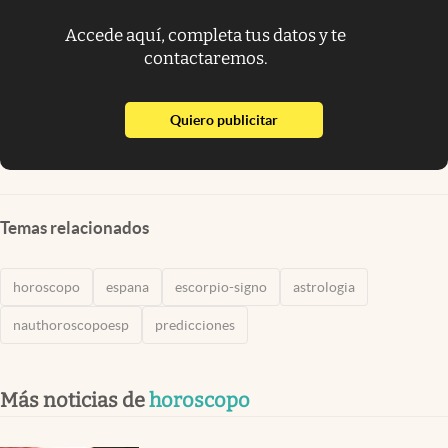
Accede aquí, completa tus datos y te
contactaremos.
abre en nueva pestaña
Quiero publicitar
Temas relacionados
horoscopo
espana
escorpio-signo
astrologia
nauthoroscopoesp
predicciones
Más noticias de
horoscopo