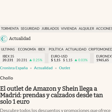
Últimas Noticias
TORMENTA
SEGURIDAD
JUBILADOS
VIVIENDA
ALQUILER
ACCIONE
Economía y finanzas
SOCIAL
Argentina
Actualidad
Política
España
Actualidad
ULTIMAS
ECONOMÍA
IBEX
POLÍTICA
ACTUALIDAD
CRIPTOMONE
México
NOTICIAS
Y
Y
IBEX 35
EURO-USD
EURONEX
Criptomonedas
20.231
20.231
0.25
%
$
1,15
$
1,15
0.03
%
1965,65
USA
FINANZAS
EURO
Cronista España
Actualidad
Outlet
Colombia
España
Uruguay
Chollo
El outlet de Amazon y Shein llega a
Madrid: prendas y calzados desde tan
solo 1 euro
Descubre todos los descuentos y promociones que ofrece