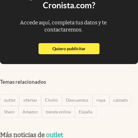
Cronista.com?
Accede aquí, completa tus datos y te
contactaremos.
abre en nueva pestaña
Quiero publicitar
Temas relacionados
outlet
ofertas
Chollo
Descuentos
ropa
calzado
Shein
Amazon
tienda online
España
Más noticias de
outlet