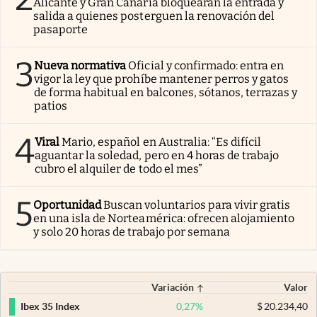
Alicante y Gran Canaria bloquearán la entrada y
salida a quienes posterguen la renovación del
pasaporte
3
Nueva normativa
Oficial y confirmado: entra en
vigor la ley que prohíbe mantener perros y gatos
de forma habitual en balcones, sótanos, terrazas y
patios
4
Viral
Mario, español en Australia: “Es difícil
aguantar la soledad, pero en 4 horas de trabajo
cubro el alquiler de todo el mes”
5
Oportunidad
Buscan voluntarios para vivir gratis
en una isla de Norteamérica: ofrecen alojamiento
y solo 20 horas de trabajo por semana
Variación
Valor
0,27
%
$
20.234,40
Ibex 35 Index