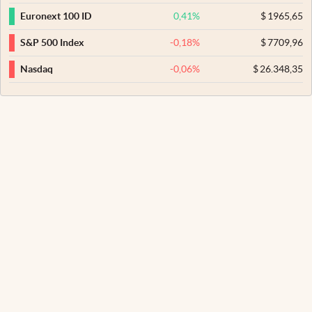
0,41
%
$
1965,65
Euronext 100 ID
-0,18
%
$
7709,96
S&P 500 Index
-0,06
%
$
26.348,35
Nasdaq