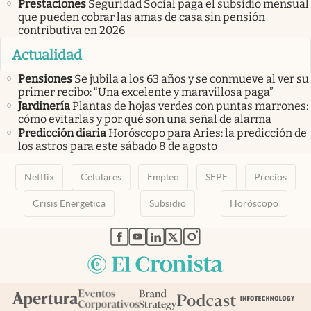
Prestaciones
Seguridad Social paga el subsidio mensual
que pueden cobrar las amas de casa sin pensión
contributiva en 2026
Actualidad
Pensiones
Se jubila a los 63 años y se conmueve al ver su
primer recibo: “Una excelente y maravillosa paga”
Jardinería
Plantas de hojas verdes con puntas marrones:
cómo evitarlas y por qué son una señal de alarma
Predicción diaria
Horóscopo para Aries: la predicción de
los astros para este sábado 8 de agosto
Netflix
Celulares
Empleo
SEPE
Precios
Crisis Energetica
Subsidio
Horóscopo
abre en nueva pestaña
abre en nueva pestaña
abre en nueva pestaña
abre en nueva pestaña
abre en nueva pestaña