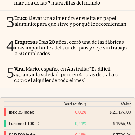
mar una de las 7 maravillas del mundo
3
Truco
Llevar una almendra envuelta en papel
aluminio: para qué sirve y por qué lo recomiendan
4
Empresas
Tras 20 años, cerró una de las fábricas
más importantes del sur del país y dejó sin trabajo
a 50 empleados
5
Viral
Mario, español en Australia: “Es difícil
aguantar la soledad, pero en 4 horas de trabajo
cubro el alquiler de todo el mes”
Variación
Valor
-0,02
%
$
20.176,00
Ibex 35 Index
0,41
%
$
1965,65
Euronext 100 ID
-0,18
%
$
7709,96