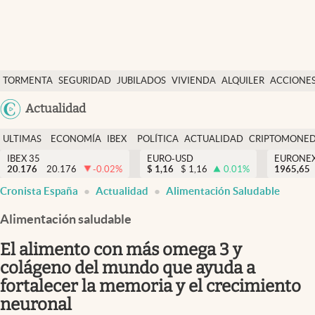
Últimas Noticias
TORMENTA
SEGURIDAD
JUBILADOS
VIVIENDA
ALQUILER
ACCIONE
Economía y finanzas
SOCIAL
Argentina
Actualidad
Política
España
Actualidad
ULTIMAS
ECONOMÍA
IBEX
POLÍTICA
ACTUALIDAD
CRIPTOMONE
México
NOTICIAS
Y
Y
IBEX 35
EURO-USD
EURONE
Criptomonedas
20.176
20.176
-0.02
%
$
1,16
$
1,16
0.01
%
USA
1965,65
FINANZAS
EURO
Cronista España
Actualidad
Alimentación Saludable
Colombia
España
Uruguay
Alimentación saludable
El alimento con más omega 3 y
colágeno del mundo que ayuda a
fortalecer la memoria y el crecimiento
neuronal