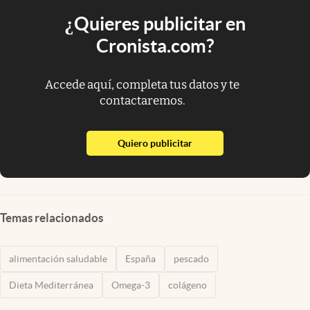
¿Quieres publicitar en
Cronista.com?
Accede aquí, completa tus datos y te
contactaremos.
abre en nueva pestaña
Quiero publicitar
Temas relacionados
alimentación saludable
España
pescado
Dieta Mediterránea
Omega-3
colágeno