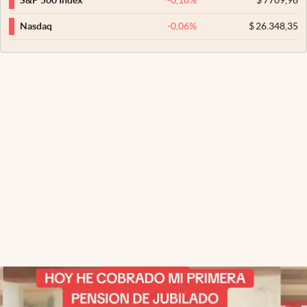
S&P 500 Index
-0,06
%
$
26.348,35
Nasdaq