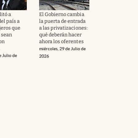
litó a
El Gobierno cambia
el país a
la puerta de entrada
jeros que
a las privatizaciones:
o sean
qué deberán hacer
on
ahora los oferentes
a
miércoles, 29 de Julio de
e Julio de
2026