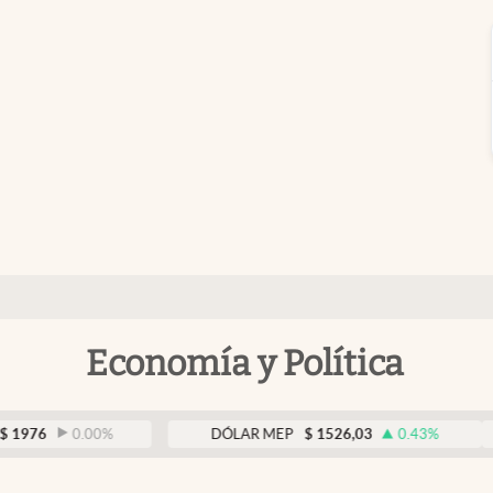
Economía y Política
0.00
%
DÓLAR MEP
$
1526,03
0.43
%
DÓ