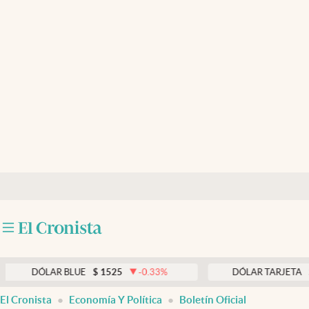
Últimas noticias
Dólar
Members
Economía y Política
Finanzas y Mercados
Mercados Online
Negocios
Columnistas
Otras secciones
ÓLAR BLUE
$
1525
-0.33
%
DÓLAR TARJETA
$
1976
Apertura
El Cronista
Economía Y Política
Boletín Oficial