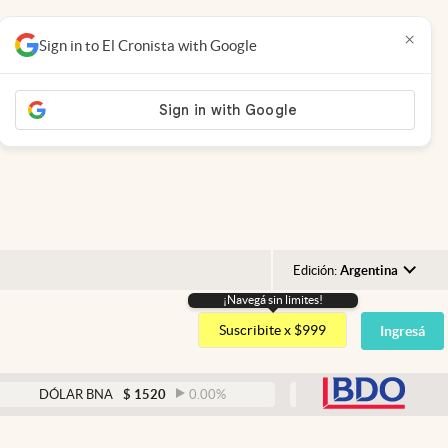
×
Sign in to El Cronista with Google
Edición:
Argentina
¡Navegá sin limites!
Argentina
Suscribite x $999
Ingresá
España
México
abre
LAR BNA
$
1520
0.00
%
DÓLAR BLUE
$
1525
-0
USA
Colombia