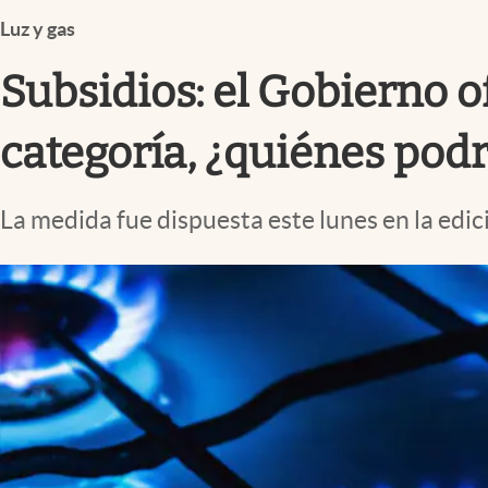
Infotechnology
Luz y gas
Clase
Subsidios: el Gobierno o
Clima
Mundial 2026
categoría, ¿quiénes pod
Eventos Corporativos
La medida fue dispuesta este lunes en la edic
El Cronista Studio
Mediakit
abre en nueva pestaña