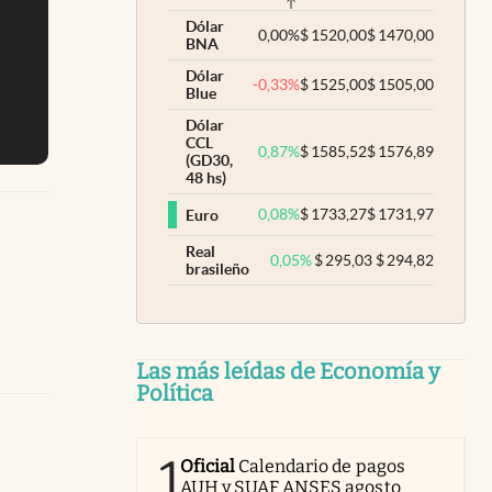
Dólar
0,00
%
$
1520,00
$
1470,00
BNA
Dólar
-0,33
%
$
1525,00
$
1505,00
Blue
Dólar
CCL
0,87
%
$
1585,52
$
1576,89
(GD30,
48 hs)
0,08
%
$
1733,27
$
1731,97
Euro
Real
0,05
%
$
295,03
$
294,82
brasileño
Las más leídas de Economía y
Política
1
Oficial
Calendario de pagos
AUH y SUAF ANSES agosto