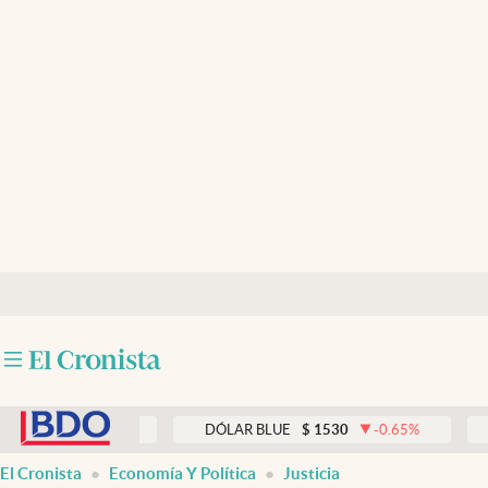
Últimas noticias
Dólar
Members
Economía y Política
Finanzas y Mercados
Mercados Online
Negocios
Columnistas
abre en nueva pestaña
Otras secciones
0.00
%
DÓLAR BLUE
$
1530
-0.65
%
DÓLAR T
Apertura
El Cronista
Economía Y Política
Justicia