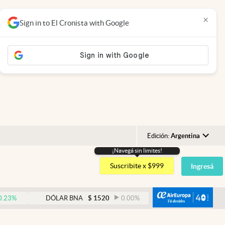
×
Sign in to El Cronista with Google
Edición:
Argentina
¡Navegá sin limites!
Argentina
Suscribite x $999
Ingresá
España
México
abre
DÓLAR BNA
$
1520
0.00
%
DÓLAR BLUE
$
1530
USA
Colombia