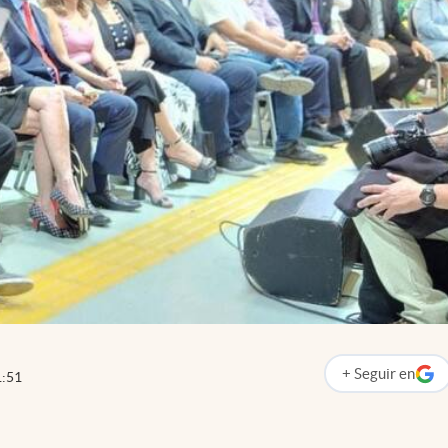
+
Seguir
en
1:51
abre en nueva p