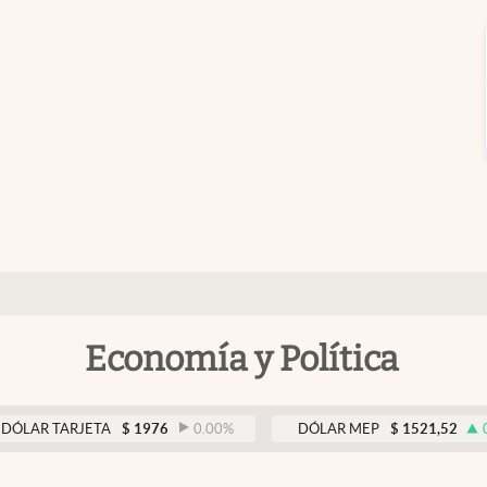
Economía y Política
ARJETA
$
1976
0.00
%
DÓLAR MEP
$
1521,52
0.23
%