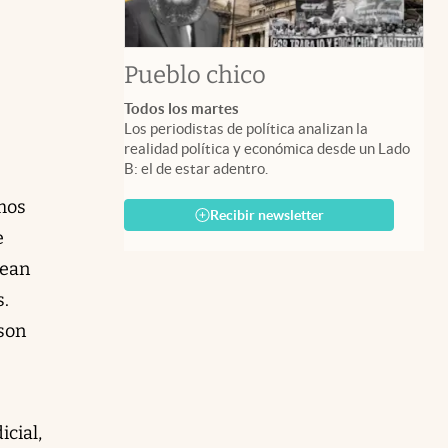
Pueblo chico
Todos los martes
Los periodistas de política analizan la
realidad política y económica desde un Lado
B: el de estar adentro.
emos
Recibir newsletter
e
rean
s.
son
icial,