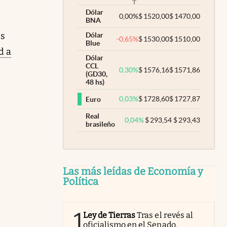
Dólar
0,00
%
$
1520,00
$
1470,00
BNA
es
Dólar
-0,65
%
$
1530,00
$
1510,00
Blue
d a
Dólar
CCL
0,30
%
$
1576,16
$
1571,86
(GD30,
48 hs)
0,03
%
$
1728,60
$
1727,87
Euro
Real
0,04
%
$
293,54
$
293,43
brasileño
Las más leídas de Economía y
Política
1
Ley de Tierras
Tras el revés al
oficialismo en el Senado,