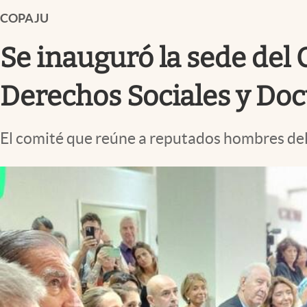
Infotechnology
COPAJU
Clase
Se inauguró la sede del
Clima
Mundial 2026
Derechos Sociales y Doc
Eventos Corporativos
El comité que reúne a reputados hombres del 
El Cronista Studio
Mediakit
abre en nueva pestaña