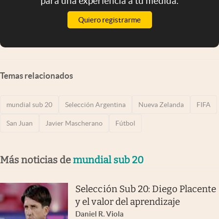
para una experiencia a tu medida.
Quiero registrarme
Temas relacionados
mundial sub 20
Selección Argentina
Nueva Zelanda
FIFA
San Juan
Javier Mascherano
Fútbol
Más noticias de
mundial sub 20
Selección Sub 20: Diego Placente
y el valor del aprendizaje
Daniel R. Viola