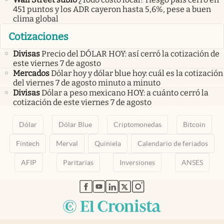
451 puntos y los ADR cayeron hasta 5,6%, pese a buen
clima global
Cotizaciones
Divisas
Precio del DÓLAR HOY: así cerró la cotización de
este viernes 7 de agosto
Mercados
Dólar hoy y dólar blue hoy: cuál es la cotización
del viernes 7 de agosto minuto a minuto
Divisas
Dólar a peso mexicano HOY: a cuánto cerró la
cotización de este viernes 7 de agosto
Dólar
Dólar Blue
Criptomonedas
Bitcoin
Fintech
Merval
Quiniela
Calendario de feriados
AFIP
Paritarias
Inversiones
ANSES
abre en nueva pestaña
abre en nueva pestaña
abre en nueva pestaña
abre en nueva pestaña
abre en nueva pestaña