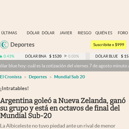
Últimas noticias
ÚLTIMAS
DÓLAR
DÓLAR
JAVIER
RIESGO
QUIÉN ES
FORO
Dólar
NOTICIAS
BLUE
MILEI
PAÍS
QUIÉN
Deportes
Argentina
Members
Suscribite x $999
España
Economía y Política
DÓLAR BNA
$
1520
0.00
%
DÓLAR BLUE
$
1525
-0.33
México
y: cuál es la cotización del viernes 7 de agosto minuto a minuto
Dó
Finanzas y Mercados
USA
El Cronista
Deportes
Mundial Sub 20
Mercados Online
Colombia
Uruguay
¡Intratables!
Negocios
Argentina goleó a Nueva Zelanda, ganó
Columnistas
su grupo y está en octavos de final del
Otras secciones
Mundial Sub-20
Apertura
La Albiceleste no tuvo piedad ante un rival de menor