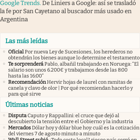
Google Trends
.
De Liniers a Google: así se trasladó
la fe por San Cayetano al buscador más usado en
Argentina
Las más leídas
Oficial
Por nueva Ley de Sucesiones, los herederos no
obtendrán los bienes aunque lo determine el testamento
Te sorprenderá
Pablo, albañil trabajando en Noruega: “El
salario son unos 6.200€ y trabajamos desde las 8:00
hasta las 16:00”
Recomendación
Hervir hojas de laurel con ramitas de
canela y clavo de olor | Por qué recomiendan hacerlo y
para qué sirve
Últimas noticias
Disputa
Caputo y Rappallini: el cruce que dejó al
descubierto la tensión entre el Gobierno y la industria
Mercados
Dólar hoy y dólar blue hoy: cuál es la cotización
del viernes 7 de agosto minuto a minuto
Wall Street subió
¿Todo costo local? riesgo país cerró en