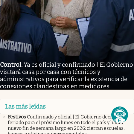
Control
.
Ya es oficial y confirmado | El Gobierno
visitará casa por casa con técnicos y
administrativos para verificar la existencia de
conexiones clandestinas en medidores
Las más leídas
Festivos
Confirmado y oficial | El Gobierno decretó
feriado para el próximo lunes en todo el país y habrá
nuevo fin de semana largo en 2026: cierran escuelas,
bancos y oficinas gubernamentales