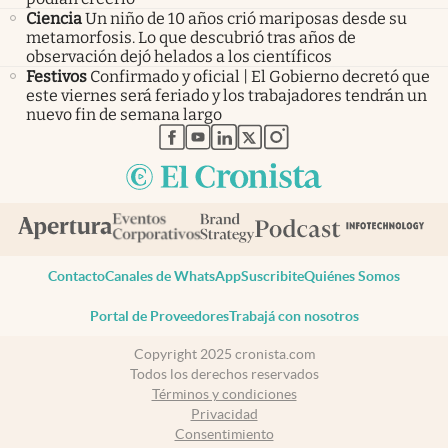
Ciencia
Un niño de 10 años crió mariposas desde su
metamorfosis. Lo que descubrió tras años de
observación dejó helados a los científicos
Festivos
Confirmado y oficial | El Gobierno decretó que
este viernes será feriado y los trabajadores tendrán un
nuevo fin de semana largo
abre en nueva pestaña
abre en nueva pestaña
abre en nueva pestaña
abre en nueva pestaña
abre en nueva pestaña
Contacto
Canales de WhatsApp
Suscribite
Quiénes Somos
Portal de Proveedores
Trabajá con nosotros
Copyright 2025 cronista.com
Todos los derechos reservados
Términos y condiciones
Privacidad
Consentimiento