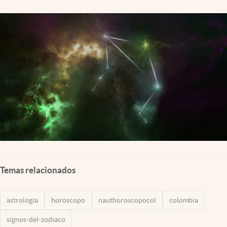
Temas relacionados
astrologia
horoscopo
nauthoroscopocol
colombia
signos-del-zodiaco