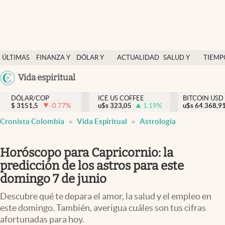
Finanzas y economía
ÚLTIMAS
FINANZA Y
DÓLAR Y
ACTUALIDAD
SALUD Y
TIEMP
Salud y nutrición
NOTICIAS
ECONOMÍA
MERCADOS
NUTRICIÓN
LIBRE
Argentina
Vida espiritual
Vida espiritual
España
Actualidad
DÓLAR/COP
ICE US COFFEE
BITCOIN USD
$
3151,5
-0.77
%
u$s
323,05
1.19
%
u$s
México
64.368,9
Tiempo libre
Cronista Colombia
Vida Espiritual
Astrologia
USA
Dólar y mercados
Colombia
Horóscopo para Capricornio: la
Uruguay
Curiosidades
predicción de los astros para este
domingo 7 de junio
Colombia
Descubre qué te depara el amor, la salud y el empleo en
este domingo. También, averigua cuáles son tus cifras
afortunadas para hoy.