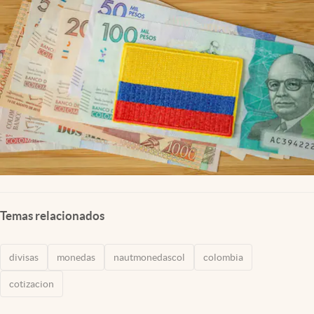
Temas relacionados
divisas
monedas
nautmonedascol
colombia
cotizacion