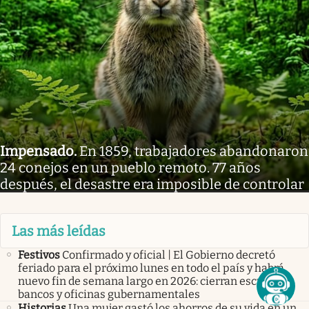
Impensado
.
En 1859, trabajadores abandonaron
24 conejos en un pueblo remoto. 77 años
después, el desastre era imposible de controlar
Las más leídas
Festivos
Confirmado y oficial | El Gobierno decretó
feriado para el próximo lunes en todo el país y habrá
nuevo fin de semana largo en 2026: cierran escuelas,
bancos y oficinas gubernamentales
Historias
Una mujer gastó los ahorros de su vida en un