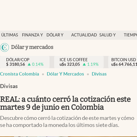
Finanzas y economía
ÚLTIMAS
FINANZA Y
DÓLAR Y
ACTUALIDAD
SALUD Y
TIEMP
Salud y nutrición
NOTICIAS
ECONOMÍA
MERCADOS
NUTRICIÓN
LIBRE
Argentina
Dólar y mercados
Vida espiritual
España
Actualidad
DÓLAR/COP
ICE US COFFEE
BITCOIN USD
$
3180,56
0.14
%
u$s
323,05
1.19
%
u$s
México
64.766,1
Tiempo libre
Cronista Colombia
Dólar Y Mercados
Divisas
USA
Dólar y mercados
Colombia
Divisas
Uruguay
Curiosidades
REAL: a cuánto cerró la cotización este
martes 9 de junio en Colombia
Colombia
Descubre cómo cerró la cotización de este martes y cómo
se ha comportado la moneda los últimos siete días.