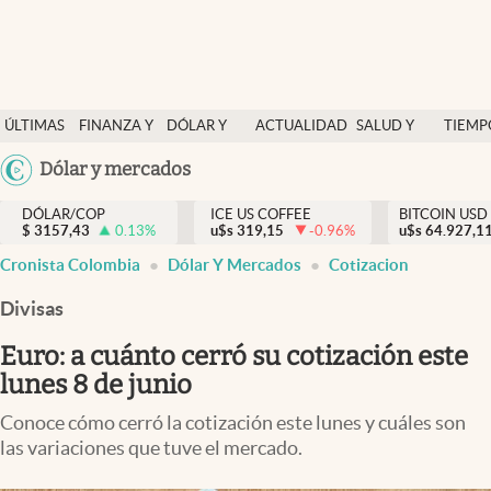
Finanzas y economía
ÚLTIMAS
FINANZA Y
DÓLAR Y
ACTUALIDAD
SALUD Y
TIEMP
Salud y nutrición
NOTICIAS
ECONOMÍA
MERCADOS
NUTRICIÓN
LIBRE
Argentina
Dólar y mercados
Vida espiritual
España
Actualidad
DÓLAR/COP
ICE US COFFEE
BITCOIN USD
$
3157,43
0.13
%
u$s
319,15
-0.96
%
u$s
México
64.927,1
Tiempo libre
Cronista Colombia
Dólar Y Mercados
Cotizacion
USA
Dólar y mercados
Colombia
Divisas
Uruguay
Curiosidades
Euro: a cuánto cerró su cotización este
lunes 8 de junio
Colombia
Conoce cómo cerró la cotización este lunes y cuáles son
las variaciones que tuve el mercado.