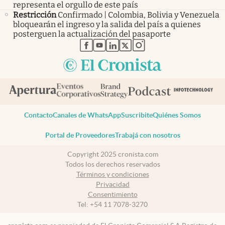
representa el orgullo de este país
Restricción
Confirmado | Colombia, Bolivia y Venezuela
bloquearán el ingreso y la salida del país a quienes
posterguen la actualización del pasaporte
abre en nueva pestaña
abre en nueva pestaña
abre en nueva pestaña
abre en nueva pestaña
abre en nueva pestaña
Contacto
Canales de WhatsApp
Suscribite
Quiénes Somos
Portal de Proveedores
Trabajá con nosotros
Copyright 2025 cronista.com
Todos los derechos reservados
Términos y condiciones
Privacidad
Consentimiento
Tel:
+54 11 7078-3270