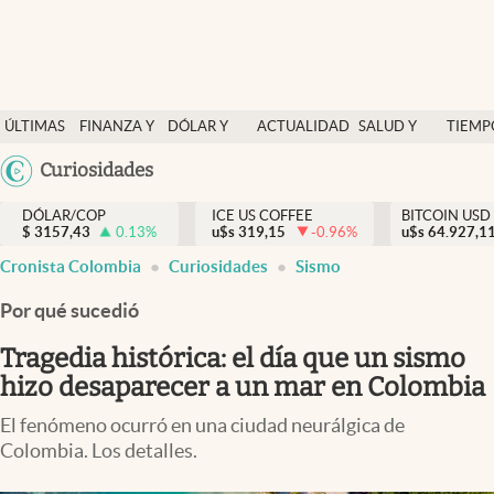
Finanzas y economía
ÚLTIMAS
FINANZA Y
DÓLAR Y
ACTUALIDAD
SALUD Y
TIEMP
Salud y nutrición
NOTICIAS
ECONOMÍA
MERCADOS
NUTRICIÓN
LIBRE
Argentina
Curiosidades
Vida espiritual
España
Actualidad
DÓLAR/COP
ICE US COFFEE
BITCOIN USD
$
3157,43
0.13
%
u$s
319,15
-0.96
%
u$s
México
64.927,1
Tiempo libre
Cronista Colombia
Curiosidades
Sismo
USA
Dólar y mercados
Colombia
Por qué sucedió
Uruguay
Curiosidades
Tragedia histórica: el día que un sismo
hizo desaparecer a un mar en Colombia
Colombia
El fenómeno ocurró en una ciudad neurálgica de
Colombia. Los detalles.