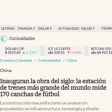
Finanzas y economía
ÚLTIMAS
FINANZA Y
DÓLAR Y
ACTUALIDAD
SALUD Y
TIEMP
Salud y nutrición
NOTICIAS
ECONOMÍA
MERCADOS
NUTRICIÓN
LIBRE
Argentina
Curiosidades
Vida espiritual
España
Actualidad
DÓLAR/COP
ICE US COFFEE
BITCOIN USD
$
3157,43
0.13
%
u$s
319,15
-0.96
%
u$s
México
64.927,1
Tiempo libre
Cronista Colombia
Curiosidades
China
USA
Dólar y mercados
Colombia
China
Uruguay
Curiosidades
Inauguran la obra del siglo: la estación
de trenes más grande del mundo mide
Colombia
170 canchas de fútbol
La construcción maravilla como un avance sin
precedentes en infraestructura, tecnología y diseño