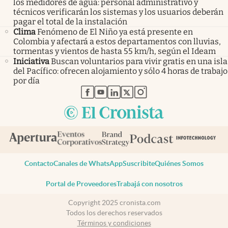
los medidores de agua: personal administrativo y
técnicos verificarán los sistemas y los usuarios deberán
pagar el total de la instalación
Clima
Fenómeno de El Niño ya está presente en
Colombia y afectará a estos departamentos con lluvias,
tormentas y vientos de hasta 55 km/h, según el Ideam
Iniciativa
Buscan voluntarios para vivir gratis en una isla
del Pacífico: ofrecen alojamiento y sólo 4 horas de trabajo
por día
abre en nueva pestaña
abre en nueva pestaña
abre en nueva pestaña
abre en nueva pestaña
abre en nueva pestaña
Contacto
Canales de WhatsApp
Suscribite
Quiénes Somos
Portal de Proveedores
Trabajá con nosotros
Copyright 2025 cronista.com
Todos los derechos reservados
Términos y condiciones