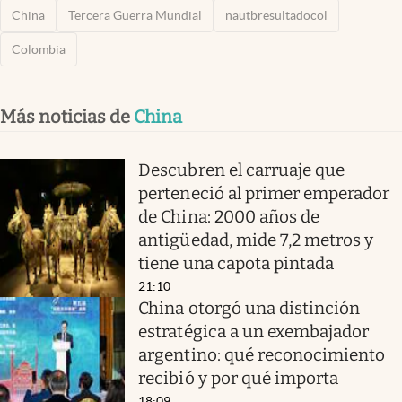
China
Tercera Guerra Mundial
nautbresultadocol
Colombia
Más noticias de
China
Descubren el carruaje que
perteneció al primer emperador
de China: 2000 años de
antigüedad, mide 7,2 metros y
tiene una capota pintada
21:10
China otorgó una distinción
estratégica a un exembajador
argentino: qué reconocimiento
recibió y por qué importa
18:09