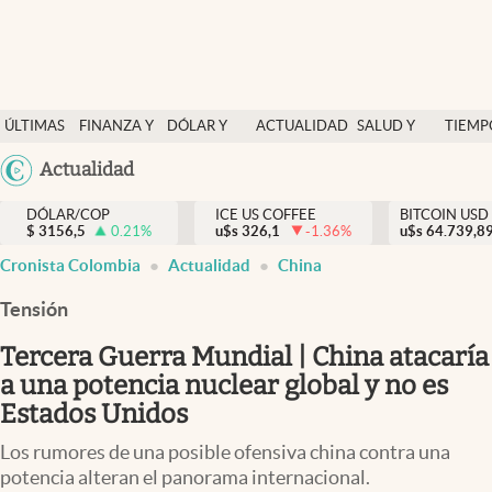
Finanzas y economía
ÚLTIMAS
FINANZA Y
DÓLAR Y
ACTUALIDAD
SALUD Y
TIEMP
Salud y nutrición
NOTICIAS
ECONOMÍA
MERCADOS
NUTRICIÓN
LIBRE
Argentina
Actualidad
Vida espiritual
España
Actualidad
DÓLAR/COP
ICE US COFFEE
BITCOIN USD
$
3156,5
0.21
%
u$s
326,1
-1.36
%
u$s
México
64.739,8
Tiempo libre
Cronista Colombia
Actualidad
China
USA
Dólar y mercados
Colombia
Tensión
Uruguay
Curiosidades
Tercera Guerra Mundial | China atacaría
a una potencia nuclear global y no es
Colombia
Estados Unidos
Los rumores de una posible ofensiva china contra una
potencia alteran el panorama internacional.