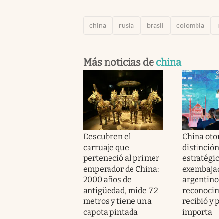
china
rusia
brasil
colombia
Más noticias de
china
Descubren el
China oto
carruaje que
distinción
perteneció al primer
estratégic
emperador de China:
exembaja
2000 años de
argentino
antigüedad, mide 7,2
reconoci
metros y tiene una
recibió y 
capota pintada
importa