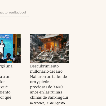
nautbresultadocol
rgó una
Descubrimiento
millonario del año |
a a un
Hallaron un taller de
dor
oro y piedras
: qué
preciosas de 3.400
miento
años en las ruinas
por qué
chinas de Sanxingdui
miércoles, 05 de Agosto