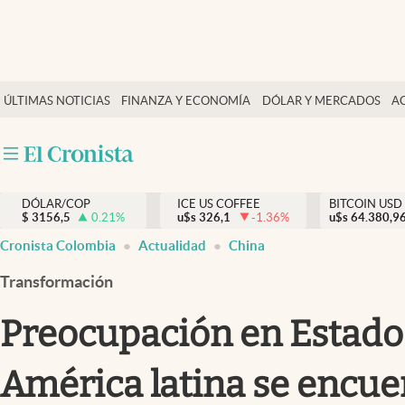
Finanzas y economía
ÚLTIMAS NOTICIAS
FINANZA Y ECONOMÍA
DÓLAR Y MERCADOS
A
Salud y nutrición
Vida espiritual
Actualidad
DÓLAR/COP
ICE US COFFEE
BITCOIN USD
Tiempo libre
$
3156,5
0.21
%
u$s
326,1
-1.36
%
u$s
64.380,9
Dólar y mercados
Cronista Colombia
Actualidad
China
Curiosidades
Transformación
Preocupación en Estados
América latina se encue