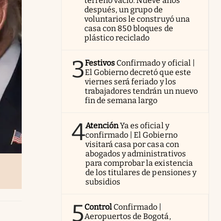
terreno vacío. Nueve años
después, un grupo de
voluntarios le construyó una
casa con 850 bloques de
plástico reciclado
3
Festivos
Confirmado y oficial |
El Gobierno decretó que este
viernes será feriado y los
trabajadores tendrán un nuevo
fin de semana largo
4
Atención
Ya es oficial y
confirmado | El Gobierno
visitará casa por casa con
abogados y administrativos
para comprobar la existencia
de los titulares de pensiones y
subsidios
5
Control
Confirmado |
Aeropuertos de Bogotá,