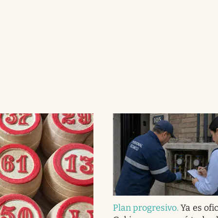
Plan progresivo
.
Ya es ofic