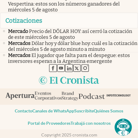
Vespertina: estos son los números ganadores del
miércoles 5 de agosto
Cotizaciones
Mercado
Precio del DÓLAR HOY: así cerró la cotización
de este miércoles 5 de agosto
Mercados
Dólar hoy y dólar blue hoy: cuál es la cotización
del miércoles 5 de agosto minuto a minuto
Mercados
El jugador que falta para el despegue: estos
inversores esperan a la Argentina emergente
abre en nueva pestaña
abre en nueva pestaña
abre en nueva pestaña
abre en nueva pestaña
abre en nueva pestaña
Contacto
Canales de WhatsApp
Suscribite
Quiénes Somos
Portal de Proveedores
Trabajá con nosotros
Copyright 2025 cronista.com