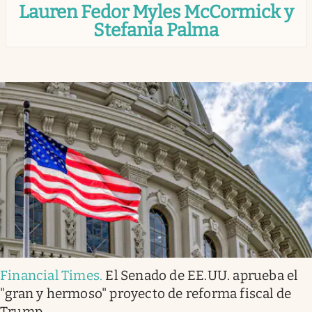
Lauren Fedor Myles McCormick y
Infotechnology
Stefania Palma
Clase
Clima
Mundial 2026
Eventos Corporativos
El Cronista Studio
Mediakit
abre en nueva pestaña
Argentina
Financial Times
.
El Senado de EE.UU. aprueba el
"gran y hermoso" proyecto de reforma fiscal de
Trump