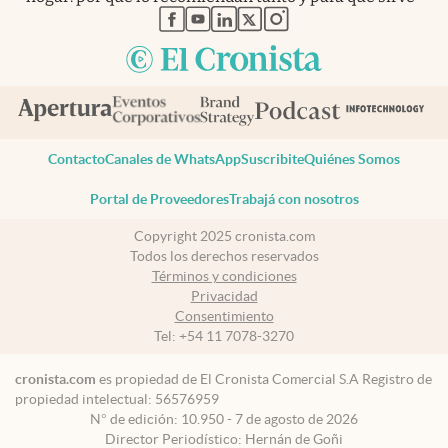
abre en nueva pestaña
abre en nueva pestaña
abre en nueva pestaña
abre en nueva pestaña
abre en nueva pestaña
Contacto
Canales de WhatsApp
Suscribite
Quiénes Somos
Portal de Proveedores
Trabajá con nosotros
Copyright 2025 cronista.com
Todos los derechos reservados
Términos y condiciones
Privacidad
Consentimiento
Tel:
+54 11 7078-3270
cronista.com
es propiedad de El Cronista Comercial S.A Registro de
propiedad intelectual: 56576959
N° de edición: 10.950 - 7 de agosto de 2026
Director Periodístico: Hernán de Goñi