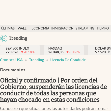
Últimas Noticias
ÚLTIMAS
WALL
ECONOMÍA
INMIGRACIÓN
STREAMING
TIEMPO
Finanzas y economía
NOTICIAS
STREET
Argentina
Trending
Wall Street y dólar
Y
España
Inmigración
DÓLAR
S&P 500 INDEX
NASDAQ
DÓLAR B
7709,96
-0.18
%
26.348,35
-0.06
%
México
$
1520
Trending
Cronista USA
Trending
Licencia De Conducir
USA
Tiempo
Colombia
Documentos
Uruguay
Ciencia y salud
Oficial y confirmado | Por orden del
Espiritual
Gobierno, suspenderán las licencias de
conducir de todas las personas que
Streaming
hayan chocado en estas condiciones
PC y mobile
Conoce en que situaciones las autoridades podrán tomar