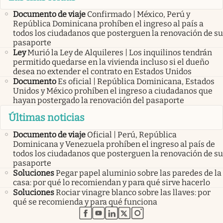
Documento de viaje
Confirmado | México, Perú y
República Dominicana prohíben el ingreso al país a
todos los ciudadanos que posterguen la renovación de su
pasaporte
Ley
Murió la Ley de Alquileres | Los inquilinos tendrán
permitido quedarse en la vivienda incluso si el dueño
desea no extender el contrato en Estados Unidos
Documento
Es oficial | República Dominicana, Estados
Unidos y México prohíben el ingreso a ciudadanos que
hayan postergado la renovación del pasaporte
Últimas noticias
Documento de viaje
Oficial | Perú, República
Dominicana y Venezuela prohíben el ingreso al país de
todos los ciudadanos que posterguen la renovación de su
pasaporte
Soluciones
Pegar papel aluminio sobre las paredes de la
casa: por qué lo recomiendan y para qué sirve hacerlo
Soluciones
Rociar vinagre blanco sobre las llaves: por
qué se recomienda y para qué funciona
abre en nueva pestaña
abre en nueva pestaña
abre en nueva pestaña
abre en nueva pestaña
abre en nueva pestaña