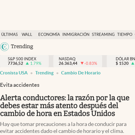
Últimas Noticias
ÚLTIMAS
WALL
ECONOMÍA
INMIGRACIÓN
STREAMING
TIEMPO
Finanzas y economía
NOTICIAS
STREET
Argentina
Trending
Wall Street y dólar
Y
España
Inmigración
DÓLAR
S&P 500 INDEX
NASDAQ
DÓLAR B
7736,52
1.79
%
26.363,44
-0.83
%
México
$
1520
Trending
Cronista USA
Trending
Cambio De Horario
USA
Tiempo
Colombia
Evita accidentes
Uruguay
Ciencia y salud
Alerta conductores: la razón por la que
Espiritual
debes estar más atento después del
cambio de hora en Estados Unidos
Streaming
Hay que tomar precauciones a la hora de conducir para
PC y mobile
evitar accidentes dado el cambio de horario y el clima.