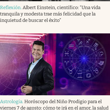
Reflexión
.
Albert Einstein, científico: “Una vida
tranquila y modesta trae más felicidad que la
inquietud de buscar el éxito”
Astrología
.
Horóscopo del Niño Prodigio para el
viernes 7 de agosto: cómo te irá en el amor, la salud