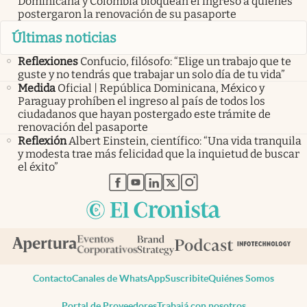
Dominicana y Colombia bloquean el ingreso a quienes
postergaron la renovación de su pasaporte
Últimas noticias
Reflexiones
Confucio, filósofo: “Elige un trabajo que te
guste y no tendrás que trabajar un solo día de tu vida”
Medida
Oficial | República Dominicana, México y
Paraguay prohíben el ingreso al país de todos los
ciudadanos que hayan postergado este trámite de
renovación del pasaporte
Reflexión
Albert Einstein, científico: “Una vida tranquila
y modesta trae más felicidad que la inquietud de buscar
el éxito”
abre en nueva pestaña
abre en nueva pestaña
abre en nueva pestaña
abre en nueva pestaña
abre en nueva pestaña
Contacto
Canales de WhatsApp
Suscribite
Quiénes Somos
Portal de Proveedores
Trabajá con nosotros