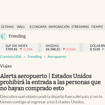
Últimas Noticias
ÚLTIMAS
WALL
ECONOMÍA
INMIGRACIÓN
STREAMING
TIEMPO
Finanzas y economía
NOTICIAS
STREET
Argentina
Trending
Wall Street y dólar
Y
España
Inmigración
DÓLAR
S&P 500 INDEX
NASDAQ
DÓLAR B
7709,96
-0.18
%
26.348,35
-0.06
%
México
$
1520
Trending
Cronista USA
Trending
Aeropuerto
USA
Tiempo
Colombia
Viajes
Uruguay
Ciencia y salud
Alerta aeropuerto | Estados Unidos
Espiritual
prohibirá la entrada a las personas que
no hayan comprado esto
Streaming
Descubre qué objeto podría dejarte fuera del país si no lo
PC y mobile
tienen contigo al ingresar a los Estados Unidos.