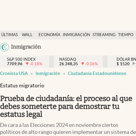
Últimas Noticias
ÚLTIMAS
WALL
ECONOMÍA
INMIGRACIÓN
STREAMING
TIEMPO
Finanzas y economía
NOTICIAS
STREET
Argentina
Inmigración
Wall Street y dólar
Y
España
Inmigración
DÓLAR
S&P 500 INDEX
NASDAQ
DÓLAR B
7709,96
-0.18
%
26.348,35
-0.06
%
México
$
1520
Trending
Cronista USA
Inmigración
Ciudadanía Estadounidense
USA
Tiempo
Colombia
Estatus migratorio
Uruguay
Ciencia y salud
Prueba de ciudadanía: el proceso al que
Espiritual
debes someterte para demostrar tu
estatus legal
Streaming
De cara a las Elecciones 2024 en noviembre ciertos
PC y mobile
políticos de alto rango quieren implementar un sistema de