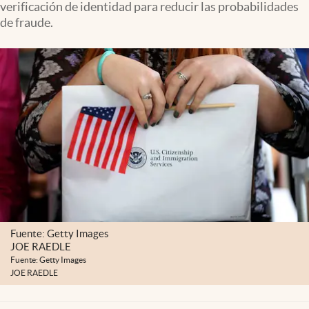
verificación de identidad para reducir las probabilidades
Lifestyle
de fraude.
USA
Fuente: Getty Images
JOE RAEDLE
Fuente: Getty Images
JOE RAEDLE