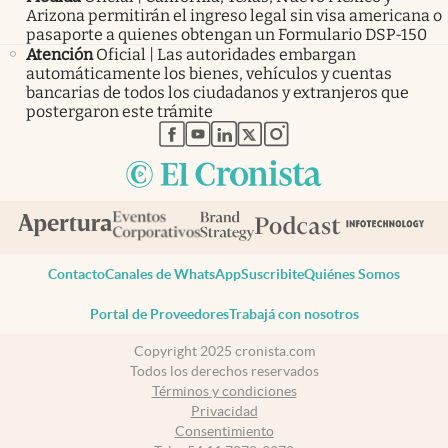
Arizona permitirán el ingreso legal sin visa americana o
pasaporte a quienes obtengan un Formulario DSP-150
Atención
Oficial | Las autoridades embargan
automáticamente los bienes, vehículos y cuentas
bancarias de todos los ciudadanos y extranjeros que
postergaron este trámite
abre en nueva pestaña
abre en nueva pestaña
abre en nueva pestaña
abre en nueva pestaña
abre en nueva pestaña
Contacto
Canales de WhatsApp
Suscribite
Quiénes Somos
Portal de Proveedores
Trabajá con nosotros
Copyright 2025 cronista.com
Todos los derechos reservados
Términos y condiciones
Privacidad
Consentimiento