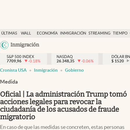
Últimas Noticias
ÚLTIMAS
WALL
ECONOMÍA
INMIGRACIÓN
STREAMING
TIEMPO
Finanzas y economía
NOTICIAS
STREET
Argentina
Inmigración
Wall Street y dólar
Y
España
Inmigración
DÓLAR
S&P 500 INDEX
NASDAQ
DÓLAR B
7709,96
-0.18
%
26.348,35
-0.06
%
México
$
1520
Trending
Cronista USA
Inmigración
Gobierno
USA
Tiempo
Colombia
Medida
Uruguay
Ciencia y salud
Oficial | La administración Trump tomó
Espiritual
acciones legales para revocar la
ciudadanía de los acusados de fraude
Streaming
migratorio
PC y mobile
En caso de que las medidas se concreten, estas personas