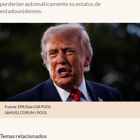
perderían automáticamente su estatus de
Lifestyle
estadounidenses.
USA
Fuente: EPA/Sipa USA POOL
SAMUEL CORUM / POOL
Temas relacionados