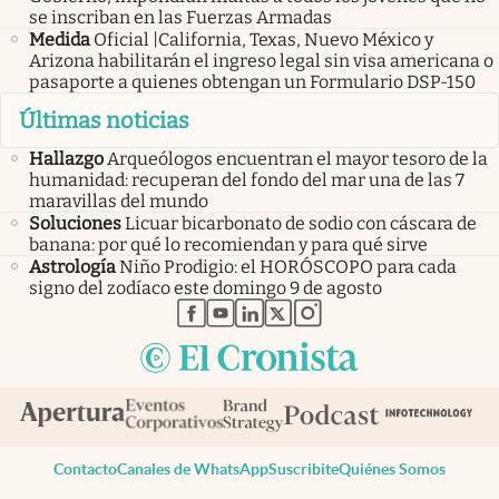
se inscriban en las Fuerzas Armadas
Medida
Oficial |California, Texas, Nuevo México y
Arizona habilitarán el ingreso legal sin visa americana o
pasaporte a quienes obtengan un Formulario DSP-150
Últimas noticias
Hallazgo
Arqueólogos encuentran el mayor tesoro de la
humanidad: recuperan del fondo del mar una de las 7
maravillas del mundo
Soluciones
Licuar bicarbonato de sodio con cáscara de
banana: por qué lo recomiendan y para qué sirve
Astrología
Niño Prodigio: el HORÓSCOPO para cada
signo del zodíaco este domingo 9 de agosto
abre en nueva pestaña
abre en nueva pestaña
abre en nueva pestaña
abre en nueva pestaña
abre en nueva pestaña
Contacto
Canales de WhatsApp
Suscribite
Quiénes Somos