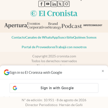
abre en nueva pestaña
abre en nueva pestaña
abre en nueva pestaña
abre en nueva pestaña
abre en nueva pestaña
Contacto
Canales de WhatsApp
Suscribite
Quiénes Somos
Portal de Proveedores
Trabajá con nosotros
Copyright 2025 cronista.com
Todos los derechos reservados
Términos y condiciones
×
Privacidad
Sign in to El Cronista with Google
Consentimiento
Tel:
+54 11 7078-3270
cronista.com
es propiedad de El Cronista Comercial S.A Registro de
propiedad intelectual: 56576959
N° de edición: 10.951 - 8 de agosto de 2026
Director Periodístico: Hernán de Goñi