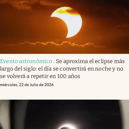
Clima
Espiritualidad
Mediakit
abre en nueva pestaña
México
Evento astronómico
.
Se aproxima el eclipse más
largo del siglo: el día se convertirá en noche y no
se volverá a repetir en 100 años
miércoles, 22 de Julio de 2026