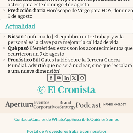
astros para este domingo 9 de agosto
Predicción diaria
Horóscopo de Virgo para HOY, domingo
9 de agosto
Actualidad
Nissan
Confirmado | El equilibrio entre trabajo y vida
personal es la clave para mejorar la calidad de vida
Qué pasó
Efemérides: estos son los acontecimientos que
ocurrieron un 9 de agosto
Pronóstico
Bill Gates habló sobre la Tercera Guerra
Mundial. Advirtió que no será nuclear, sino que “escalará
a una nueva dimensión”
abre en nueva pestaña
abre en nueva pestaña
abre en nueva pestaña
abre en nueva pestaña
abre en nueva pestaña
Contacto
Canales de WhatsApp
Suscribite
Quiénes Somos
Portal de Proveedores
Trabajá con nosotros