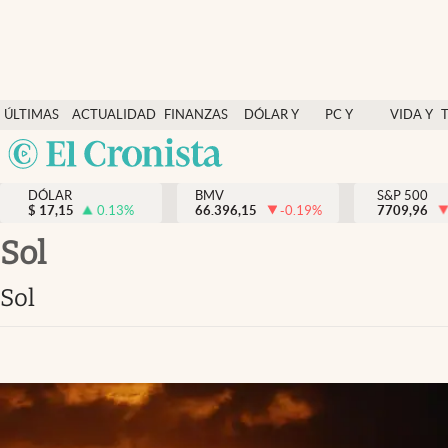
Últimas Noticias
ÚLTIMAS
ACTUALIDAD
FINANZAS
DÓLAR Y
PC Y
VIDA Y
Actualidad
NOTICIAS
Y
MERCADOS
CELULAR
ESTILO
Argentina
Finanzas y economía
ECONOMÍA
España
Dólar y mercados
DÓLAR
BMV
S&P 500
$
17,15
0.13
%
66.396,15
-0.19
%
México
7709,96
Internacionales
USA
sol
Opinión
Colombia
sol
Uruguay
Brand Strategy
Pc y celular
Vida y estilo
Tv