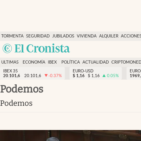
Últimas Noticias
TORMENTA
SEGURIDAD
JUBILADOS
VIVIENDA
ALQUILER
ACCIONE
Economía y finanzas
SOCIAL
Argentina
Política
España
Actualidad
ULTIMAS
ECONOMÍA
IBEX
POLÍTICA
ACTUALIDAD
CRIPTOMONE
México
NOTICIAS
Y
Y
IBEX 35
EURO-USD
EURO
Criptomonedas
20.101,6
20.101,6
-0.37
%
$
1,16
$
1,16
0.05
%
USA
1969,
FINANZAS
EURO
Colombia
Podemos
España
Uruguay
Podemos