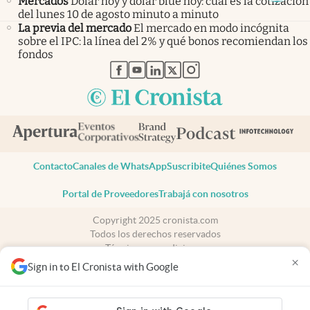
Mercados
Dólar hoy y dólar blue hoy: cuál es la cotización
del lunes 10 de agosto minuto a minuto
La previa del mercado
El mercado en modo incógnita
sobre el IPC: la línea del 2% y qué bonos recomiendan los
fondos
abre en nueva pestaña
abre en nueva pestaña
abre en nueva pestaña
abre en nueva pestaña
abre en nueva pestaña
Contacto
Canales de WhatsApp
Suscribite
Quiénes Somos
Portal de Proveedores
Trabajá con nosotros
Copyright 2025 cronista.com
Todos los derechos reservados
Términos y condiciones
×
Privacidad
Sign in to El Cronista with Google
Consentimiento
Tel:
+54 11 7078-3270