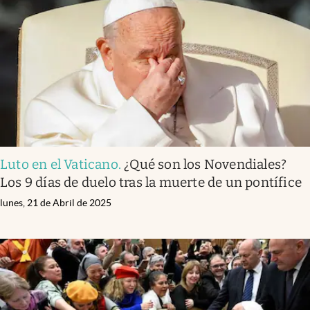
Infotechnology
Clase
Clima
Mundial 2026
Eventos Corporativos
El Cronista Studio
Luto en el Vaticano
.
¿Qué son los Novendiales?
Mediakit
Los 9 días de duelo tras la muerte de un pontífice
abre en nueva pestaña
Argentina
lunes, 21 de Abril de 2025