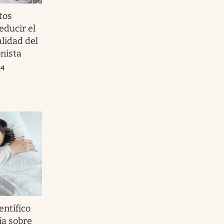
tos
educir el
alidad del
nista
24
entífico
ía sobre