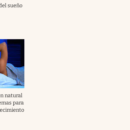
del sueño
ón natural
lemas para
jecimiento