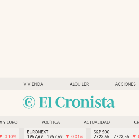
VIVIENDA
ALQUILER
ACCIONES
EX Y EURO
POLÍTICA
ACTUALIDAD
C
EURONEXT
S&P 500
-0.10
%
1957,69
1957,69
-0.01
%
7723,55
7723,55
-