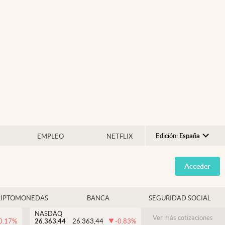
Edición:
España
EMPLEO
NETFLIX
Argentina
Acceder
España
México
RIPTOMONEDAS
BANCA
SEGURIDAD SOCIAL
USA
NASDAQ
Colombia
Ver más cotizaciones
0.17
%
26.363,44
26.363,44
-0.83
%