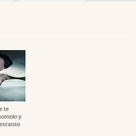
Uruguay
e te
nsomnio y
descanso