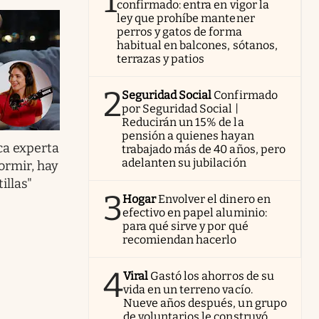
1
confirmado: entra en vigor la
ley que prohíbe mantener
perros y gatos de forma
habitual en balcones, sótanos,
terrazas y patios
2
Seguridad Social
Confirmado
por Seguridad Social |
Reducirán un 15% de la
pensión a quienes hayan
ca experta
trabajado más de 40 años, pero
adelanten su jubilación
ormir, hay
illas"
3
Hogar
Envolver el dinero en
efectivo en papel aluminio:
para qué sirve y por qué
recomiendan hacerlo
4
Viral
Gastó los ahorros de su
vida en un terreno vacío.
Nueve años después, un grupo
de voluntarios le construyó