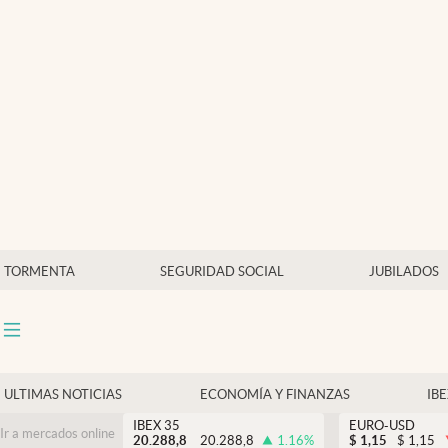
Últimas Noticias
Economía y finanzas
Política
Actualidad
Criptomonedas
TORMENTA
SEGURIDAD SOCIAL
JUBILADOS
ULTIMAS NOTICIAS
ECONOMÍA Y FINANZAS
IB
IBEX 35
EURO-USD
Ir a mercados online
20.288,8
20.288,8
1.16
%
$
1,15
$
1,15