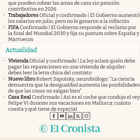
que pueden cobrar las amas de casa sin pensión
contributiva en 2026
Trabajadores
Oficial y confirmado | El Gobierno aumentó
los salarios en julio, pero no le ganaron a la inflación
FIFA
Confirmado | El Gobierno responde al reclamo por
la final del Mundial 2030 y fija su postura sobre España y
Marruecos
Actualidad
Vivienda
Oficial y confirmado | La ley aclara quién debe
pagar las reparaciones en una vivienda de alquiler:
debes leer la letra chica del contrato
Nuevo libro
Robert Sapolsky, neurobiólogo: “La ciencia
demuestra que la desigualdad aumenta las posibilidades
de que las cosas no salgan bien”
Casa Real
Confirmado | Así es el coche que condujo el rey
Felipe VI durante sus vacaciones en Mallorca: cuánto
cuesta y qué tiene de especial
abre en nueva pestaña
abre en nueva pestaña
abre en nueva pestaña
abre en nueva pestaña
abre en nueva pestaña