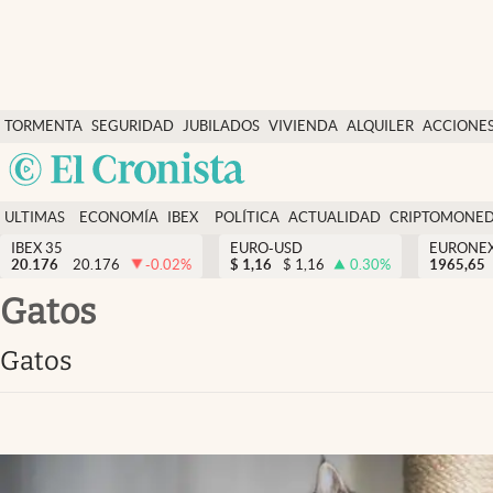
Últimas Noticias
TORMENTA
SEGURIDAD
JUBILADOS
VIVIENDA
ALQUILER
ACCIONE
Economía y finanzas
SOCIAL
Argentina
Política
España
Actualidad
ULTIMAS
ECONOMÍA
IBEX
POLÍTICA
ACTUALIDAD
CRIPTOMONE
México
NOTICIAS
Y
Y
IBEX 35
EURO-USD
EURONE
Criptomonedas
20.176
20.176
-0.02
%
$
1,16
$
1,16
0.30
%
USA
1965,65
FINANZAS
EURO
Colombia
gatos
España
Uruguay
gatos