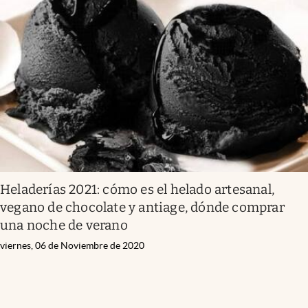
Infotechnology
Clase
Clima
Mundial 2026
Eventos Corporativos
El Cronista Studio
Mediakit
Heladerías 2021: cómo es el helado artesanal,
abre en nueva pestaña
Argentina
vegano de chocolate y antiage, dónde comprar
una noche de verano
viernes, 06 de Noviembre de 2020