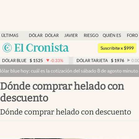
Últimas noticias
ÚLTIMAS
DÓLAR
DÓLAR
JAVIER
RIESGO
QUIÉN ES
FORO
Dólar
NOTICIAS
BLUE
MILEI
PAÍS
QUIÉN
Argentina
Members
Suscribite x $999
España
Economía y Política
DÓLAR BLUE
$
1525
-0.33
%
DÓLAR TARJETA
$
1976
0.00
México
lar blue hoy: cuál es la cotización del sábado 8 de agosto minuto 
Finanzas y Mercados
USA
dónde comprar helado con
Mercados Online
Colombia
Uruguay
descuento
Negocios
Columnistas
dónde comprar helado con descuento
Otras secciones
Apertura