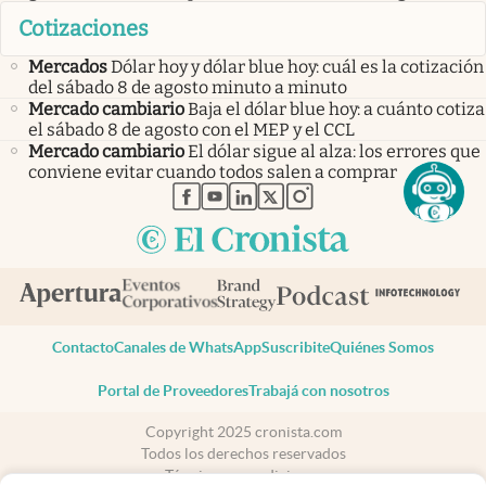
Cotizaciones
Mercados
Dólar hoy y dólar blue hoy: cuál es la cotización
del sábado 8 de agosto minuto a minuto
Mercado cambiario
Baja el dólar blue hoy: a cuánto cotiza
el sábado 8 de agosto con el MEP y el CCL
Mercado cambiario
El dólar sigue al alza: los errores que
conviene evitar cuando todos salen a comprar
abre en nueva pestaña
abre en nueva pestaña
abre en nueva pestaña
abre en nueva pestaña
abre en nueva pestaña
Contacto
Canales de WhatsApp
Suscribite
Quiénes Somos
Portal de Proveedores
Trabajá con nosotros
Copyright 2025 cronista.com
Todos los derechos reservados
Términos y condiciones