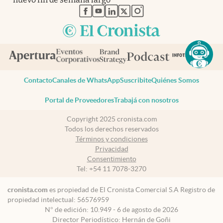
abre en nueva pestaña
abre en nueva pestaña
abre en nueva pestaña
abre en nueva pestaña
abre en nueva pestaña
Contacto
Canales de WhatsApp
Suscribite
Quiénes Somos
Portal de Proveedores
Trabajá con nosotros
Copyright 2025 cronista.com
Todos los derechos reservados
Términos y condiciones
Privacidad
Consentimiento
Tel:
+54 11 7078-3270
cronista.com
es propiedad de El Cronista Comercial S.A Registro de
propiedad intelectual: 56576959
N° de edición: 10.949 - 6 de agosto de 2026
Director Periodístico: Hernán de Goñi