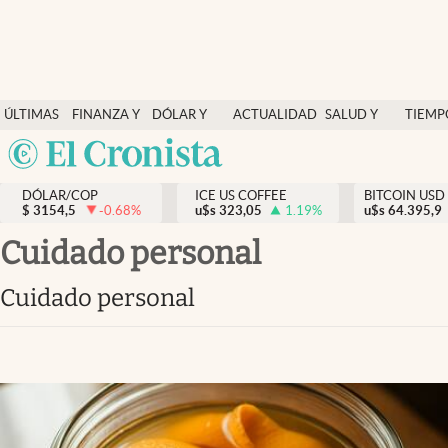
Finanzas y economía
ÚLTIMAS
FINANZA Y
DÓLAR Y
ACTUALIDAD
SALUD Y
TIEMP
Salud y nutrición
NOTICIAS
ECONOMÍA
MERCADOS
NUTRICIÓN
LIBRE
Argentina
Vida espiritual
España
Actualidad
DÓLAR/COP
ICE US COFFEE
BITCOIN USD
$
3154,5
-0.68
%
u$s
323,05
1.19
%
u$s
México
64.395,9
Tiempo libre
USA
cuidado personal
Dólar y mercados
Colombia
cuidado personal
Uruguay
Curiosidades
Colombia