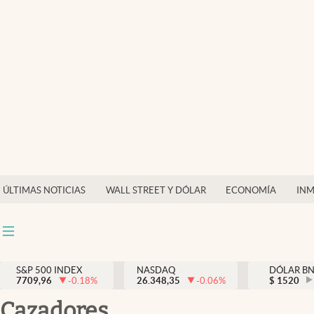
Últimas Noticias
Finanzas y economía
Wall Street y dólar
Inmigración
Trending
Tiempo
ÚLTIMAS NOTICIAS
WALL STREET Y DÓLAR
ECONOMÍA
INM
Ciencia y salud
Espiritual
Streaming
S&P 500 INDEX
NASDAQ
DÓLAR B
7709,96
-0.18
%
26.348,35
-0.06
%
$
1520
PC y mobile
cazadores