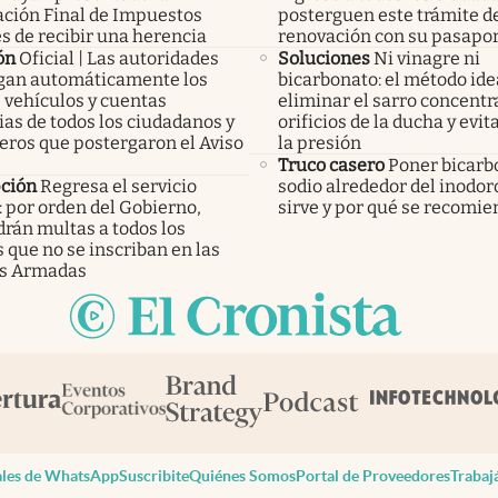
ación Final de Impuestos
posterguen este trámite d
s de recibir una herencia
renovación con su pasapo
ón
Oficial | Las autoridades
Soluciones
Ni vinagre ni
an automáticamente los
bicarbonato: el método ide
 vehículos y cuentas
eliminar el sarro concentr
as de todos los ciudadanos y
orificios de la ducha y evit
eros que postergaron el Aviso
la presión
Truco casero
Poner bicarb
pción
Regresa el servicio
sodio alrededor del inodor
: por orden del Gobierno,
sirve y por qué se recomi
rán multas a todos los
 que no se inscriban en las
s Armadas
les de WhatsApp
Suscribite
Quiénes Somos
Portal de Proveedores
Trabaj