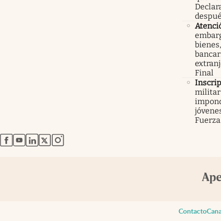
Declar
despué
Atenci
embarg
bienes,
bancari
extranj
Final
Inscri
militar
impond
jóvenes
Fuerza
abre en nueva pestaña
abre en nueva pestaña
abre en nueva pestaña
abre en nueva pestaña
abre en nueva pestaña
Contacto
Cana