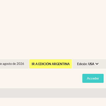
de agosto de 2026
IR A EDICIÓN ARGENTINA
Edición:
USA
Argentina
Acceder
España
México
USA
Colombia