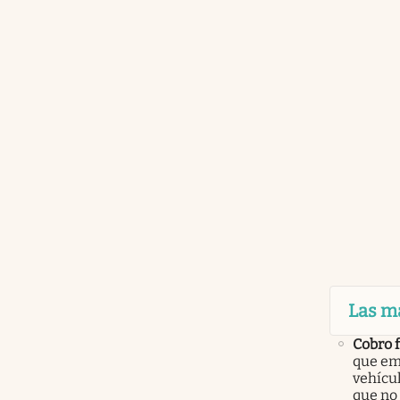
Las m
Cobro 
que em
vehícu
que no