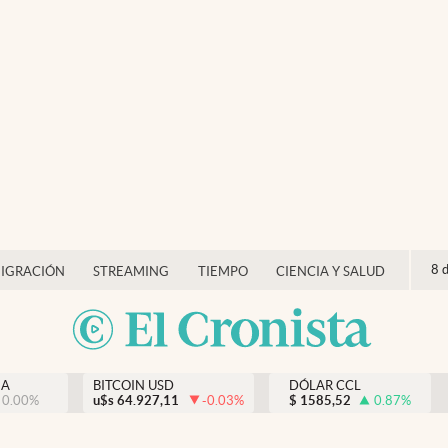
8 
IGRACIÓN
STREAMING
TIEMPO
CIENCIA Y SALUD
NA
BITCOIN USD
DÓLAR CCL
0.00
%
u$s
64.927,11
-0.03
%
$
1585,52
0.87
%