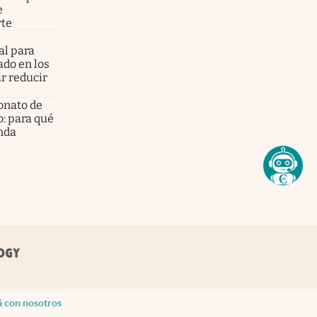
e
rte
al para
ado en los
ar reducir
onato de
o: para qué
enda
á con nosotros