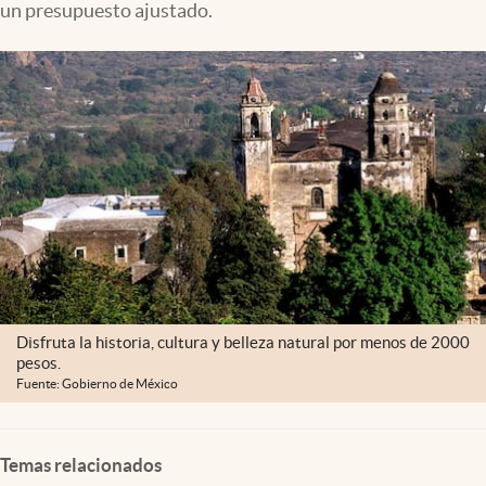
un presupuesto ajustado.
Clima
Espiritualidad
Mediakit
abre en nueva pestaña
México
Disfruta la historia, cultura y belleza natural por menos de 2000
pesos.
Fuente: Gobierno de México
Temas relacionados