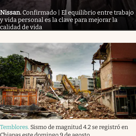
Nissan
.
Confirmado | El equilibrio entre trabajo
y vida personal es la clave para mejorar la
calidad de vida
Temblores
.
Sismo de magnitud 4.2 se registró en
Chiapas este domingo 9 de agosto