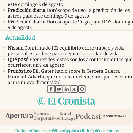
este domingo 9 de agosto
Predicción diaria
Horóscopo de Leo: la predicción de los
astros para este domingo 9 de agosto
Predicción diaria
Horóscopo de Virgo para HOY, domingo
9 de agosto
Actualidad
Nissan
Confirmado | El equilibrio entre trabajo y vida
personal es la clave para mejorar la calidad de vida
Qué pasó
Efemérides: estos son los acontecimientos que
ocurrieron un 9 de agosto
Pronóstico
Bill Gates habló sobre la Tercera Guerra
Mundial. Advirtió que no será nuclear, sino que “escalará
a una nueva dimensión”
abre en nueva pestaña
abre en nueva pestaña
abre en nueva pestaña
abre en nueva pestaña
abre en nueva pestaña
Contacto
Canales de WhatsApp
Suscribite
Quiénes Somos