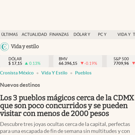
Últimas Noticias
ÚLTIMAS
ACTUALIDAD
FINANZAS
DÓLAR Y
PC Y
VIDA Y
Actualidad
NOTICIAS
Y
MERCADOS
CELULAR
ESTILO
Argentina
Vida y estilo
Finanzas y economía
ECONOMÍA
España
Dólar y mercados
DÓLAR
BMV
S&P 500
$
17,15
0.13
%
66.396,15
-0.19
%
México
7709,96
Internacionales
Cronista México
Vida Y Estilo
Pueblos
USA
Opinión
Colombia
Nuevos destinos
Uruguay
Brand Strategy
Los 3 pueblos mágicos cerca de la CDMX
Pc y celular
que son poco concurridos y se pueden
visitar con menos de 2000 pesos
Vida y estilo
Descubre tres joyas ocultas cerca de la capital, perfectas
Tv
para una escapada de fin de semana sin multitudes y con