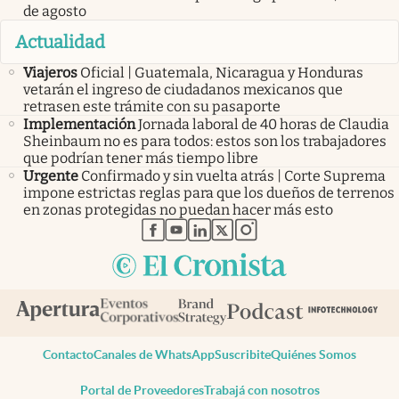
de agosto
Actualidad
Viajeros
Oficial | Guatemala, Nicaragua y Honduras
vetarán el ingreso de ciudadanos mexicanos que
retrasen este trámite con su pasaporte
Implementación
Jornada laboral de 40 horas de Claudia
Sheinbaum no es para todos: estos son los trabajadores
que podrían tener más tiempo libre
Urgente
Confirmado y sin vuelta atrás | Corte Suprema
impone estrictas reglas para que los dueños de terrenos
en zonas protegidas no puedan hacer más esto
abre en nueva pestaña
abre en nueva pestaña
abre en nueva pestaña
abre en nueva pestaña
abre en nueva pestaña
Contacto
Canales de WhatsApp
Suscribite
Quiénes Somos
Portal de Proveedores
Trabajá con nosotros