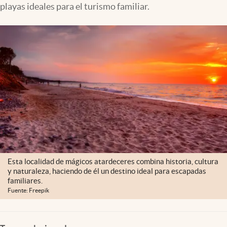
playas ideales para el turismo familiar.
Clima
Espiritualidad
Mediakit
abre en nueva pestaña
México
Esta localidad de mágicos atardeceres combina historia, cultura
y naturaleza, haciendo de él un destino ideal para escapadas
familiares.
Fuente: Freepik