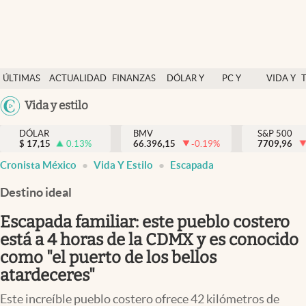
Últimas Noticias
ÚLTIMAS
ACTUALIDAD
FINANZAS
DÓLAR Y
PC Y
VIDA Y
Actualidad
NOTICIAS
Y
MERCADOS
CELULAR
ESTILO
Argentina
Vida y estilo
Finanzas y economía
ECONOMÍA
España
Dólar y mercados
DÓLAR
BMV
S&P 500
$
17,15
0.13
%
66.396,15
-0.19
%
México
7709,96
Internacionales
Cronista México
Vida Y Estilo
Escapada
USA
Opinión
Colombia
Destino ideal
Uruguay
Brand Strategy
Escapada familiar: este pueblo costero
Pc y celular
está a 4 horas de la CDMX y es conocido
como "el puerto de los bellos
Vida y estilo
atardeceres"
Tv
Este increíble pueblo costero ofrece 42 kilómetros de