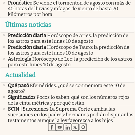
Pronóstico
Se viene el tormentón de agosto con más de
40 horas de lluvias y ráfagas de viento de hasta 70
kilómetros por hora
Últimas noticias
Predicción diaria
Horóscopo de Aries: la predicción de
los astros para este lunes 10 de agosto
Predicción diaria
Horóscopo de Tauro: la predicción de
los astros para este lunes 10 de agosto
Astrología
Horóscopo de Leo: la predicción de los astros
para este lunes 10 de agosto
Actualidad
Qué pasó
Efemérides: ¿qué se conmemora este 10 de
agosto?
Significados
Pocos lo saben: qué son los números rojos
de la cinta métrica y por qué están
SCJN | Sucesiones
La Suprema Corte cambia las
sucesiones en los padres: hermanos podrán disputar los
testamentos aunque la ley favorezca a los hijos
abre en nueva pestaña
abre en nueva pestaña
abre en nueva pestaña
abre en nueva pestaña
abre en nueva pestaña