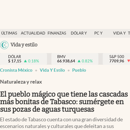
Últimas Noticias
ÚLTIMAS
ACTUALIDAD
FINANZAS
DÓLAR Y
PC Y
VIDA Y
Actualidad
NOTICIAS
Y
MERCADOS
CELULAR
ESTILO
Argentina
Vida y estilo
Finanzas y economía
ECONOMÍA
España
Dólar y mercados
DÓLAR
BMV
S&P 500
$
17,15
0.18
%
66.938,64
0.82
%
México
7709,96
Internacionales
Cronista México
Vida Y Estilo
Pueblo
USA
Opinión
Colombia
Naturaleza y relax
Uruguay
Brand Strategy
El pueblo mágico que tiene las cascadas
Pc y celular
más bonitas de Tabasco: sumérgete en
sus pozas de aguas turquesas
Vida y estilo
El estado de Tabasco cuenta con una gran diversidad de
Tv
escenarios naturales y culturales que deleitan a sus