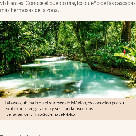
visitantes. Conoce el pueblo mágico dueño de las cascadas
Clima
más hermosas de la zona.
Espiritualidad
Mediakit
abre en nueva pestaña
México
Tabasco, ubicado en el sureste de México, es conocido por su
exuberante vegetación y sus caudalosos ríos.
Fuente: Sec. de Turismo Gobierno de México