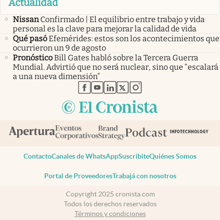
Actualidad
Nissan
Confirmado | El equilibrio entre trabajo y vida
personal es la clave para mejorar la calidad de vida
Qué pasó
Efemérides: estos son los acontecimientos que
ocurrieron un 9 de agosto
Pronóstico
Bill Gates habló sobre la Tercera Guerra
Mundial. Advirtió que no será nuclear, sino que “escalará
a una nueva dimensión”
abre en nueva pestaña
abre en nueva pestaña
abre en nueva pestaña
abre en nueva pestaña
abre en nueva pestaña
Contacto
Canales de WhatsApp
Suscribite
Quiénes Somos
Portal de Proveedores
Trabajá con nosotros
Copyright 2025 cronista.com
Todos los derechos reservados
Términos y condiciones