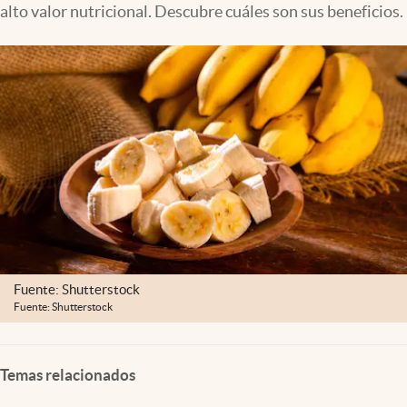
alto valor nutricional. Descubre cuáles son sus beneficios.
Clima
Espiritualidad
Mediakit
abre en nueva pestaña
México
Fuente: Shutterstock
Fuente: Shutterstock
Temas relacionados