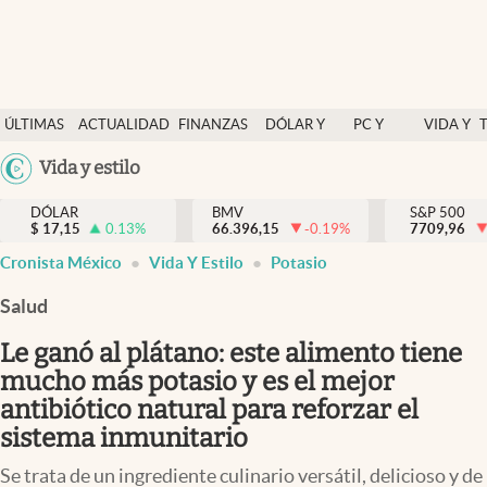
Últimas Noticias
ÚLTIMAS
ACTUALIDAD
FINANZAS
DÓLAR Y
PC Y
VIDA Y
Actualidad
NOTICIAS
Y
MERCADOS
CELULAR
ESTILO
Argentina
Vida y estilo
Finanzas y economía
ECONOMÍA
España
Dólar y mercados
DÓLAR
BMV
S&P 500
$
17,15
0.13
%
66.396,15
-0.19
%
México
7709,96
Internacionales
Cronista México
Vida Y Estilo
Potasio
USA
Opinión
Colombia
Salud
Uruguay
Brand Strategy
Le ganó al plátano: este alimento tiene
Pc y celular
mucho más potasio y es el mejor
antibiótico natural para reforzar el
Vida y estilo
sistema inmunitario
Tv
Se trata de un ingrediente culinario versátil, delicioso y de