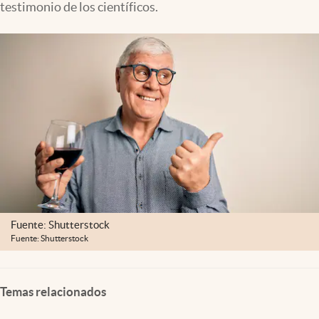
testimonio de los científicos.
Clima
Espiritualidad
Mediakit
abre en nueva pestaña
México
Fuente: Shutterstock
Fuente: Shutterstock
Temas relacionados