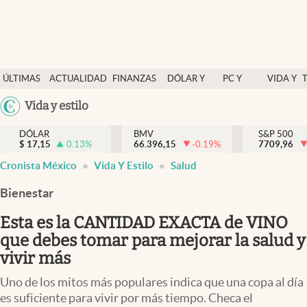
Últimas Noticias
ÚLTIMAS
ACTUALIDAD
FINANZAS
DÓLAR Y
PC Y
VIDA Y
Actualidad
NOTICIAS
Y
MERCADOS
CELULAR
ESTILO
Argentina
Vida y estilo
Finanzas y economía
ECONOMÍA
España
Dólar y mercados
DÓLAR
BMV
S&P 500
$
17,15
0.13
%
66.396,15
-0.19
%
México
7709,96
Internacionales
Cronista México
Vida Y Estilo
Salud
USA
Opinión
Colombia
Bienestar
Uruguay
Brand Strategy
Esta es la CANTIDAD EXACTA de VINO
Pc y celular
que debes tomar para mejorar la salud y
vivir más
Vida y estilo
Uno de los mitos más populares indica que una copa al día
Tv
es suficiente para vivir por más tiempo. Checa el