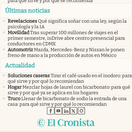
para qué sirve y por qué se recomienda
Últimas noticias
Revelaciones
Qué significa soñar con una ley, según la
psicología y la IA
Movilidad
Tras superar 100 millones de viajes en el
primer semestre, inDrive abre centro presencial para
conductores en CDMX
Automotriz
Mazda, Mercedes-Benz y Nissan le ponen
freno de mano a la producción de autos en México
Actualidad
Soluciones caseras
Tirar el café usado en el inodoro: para
qué sirve y por qué lo recomiendan
Hogar
Mezclar hojas de laurel con bicarbonato: para qué
sirve y por qué ya se aplica en los hogares
Truco
Llenar de bicarbonato de sodio la entrada de una
casa: para qué sirve y por qué lo recomiendan
abre en nueva pestaña
abre en nueva pestaña
abre en nueva pestaña
abre en nueva pestaña
abre en nueva pestaña