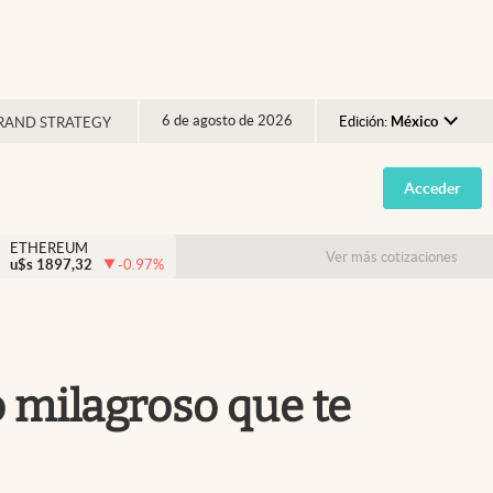
6 de agosto de 2026
Edición:
México
RAND STRATEGY
Argentina
Acceder
España
México
ETHEREUM
Ver más cotizaciones
u$s
1897,32
-0.97
%
USA
Colombia
Uruguay
 milagroso que te