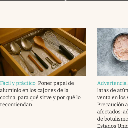
Fácil y práctico
.
Poner papel de
Advertencia
aluminio en los cajones de la
latas de atú
cocina, para qué sirve y por qué lo
venta en los
recomiendan
Precaución a
afectados: a
de botulismo
Estados Uni