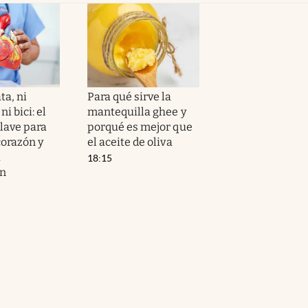
ta, ni
Para qué sirve la
i bici: el
mantequilla ghee y
clave para
porqué es mejor que
corazón y
el aceite de oliva
a
18:15
ón