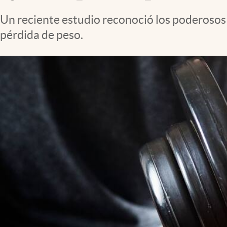
Clima
Un reciente estudio reconoció los poderosos 
Espiritualidad
pérdida de peso.
Mediakit
abre en nueva pestaña