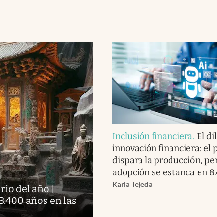
Inclusión financiera
.
El di
innovación financiera: el 
dispara la producción, pe
adopción se estanca en 8
Karla Tejeda
io del año |
 3.400 años en las