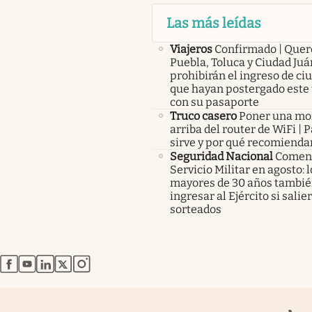
Las más leídas
Viajeros
Confirmado | Quer
Puebla, Toluca y Ciudad Juá
prohibirán el ingreso de c
que hayan postergado este 
con su pasaporte
Truco casero
Poner una m
arriba del router de WiFi | 
sirve y por qué recomienda
Seguridad Nacional
Comenz
Servicio Militar en agosto: 
mayores de 30 años tambié
ingresar al Ejército si salie
sorteados
abre en nueva pestaña
abre en nueva pestaña
abre en nueva pestaña
abre en nueva pestaña
abre en nueva pestaña