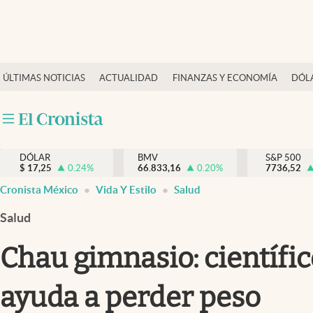
Últimas Noticias
ÚLTIMAS NOTICIAS
ACTUALIDAD
FINANZAS Y ECONOMÍA
DÓL
Actualidad
Finanzas y economía
Dólar y mercados
DÓLAR
BMV
S&P 500
Internacionales
$
17,25
0.24
%
66.833,16
0.20
%
7736,52
Opinión
Cronista México
Vida Y Estilo
Salud
Brand Strategy
Salud
Pc y celular
Chau gimnasio: científi
Vida y estilo
ayuda a perder peso
Tv