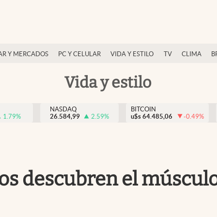
AR Y MERCADOS
PC Y CELULAR
VIDA Y ESTILO
TV
CLIMA
B
Vida y estilo
NASDAQ
BITCOIN
1.79
%
26.584,99
2.59
%
u$s
64.485,06
-0.49
%
cos descubren el músculo