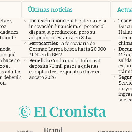
Últimas noticias
Actua
étaro,
Inclusión financiera
El dilema de la
Tesor
rez
innovación financiera: el potencial
Descub
iudadanos
dispara la producción, pero su
Hallar
trámite
adopción se estanca en 8.4%
precio
china
Ferrocarriles
La ferroviaria de
oneda
Germán Larrea busca hasta 20,000
Docu
Para qué
MDP en la BMV
México
n hacerlo
salida
Beneficio
Confirmado | Infonavit
extran
ó el
deposita 70 mil pesos a quienes
trámi
los adultos
cumplan tres requisitos clave en
n deberán
agosto 2026
Segur
ron
Servic
mayor
ingres
sorte